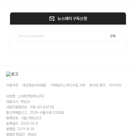
뉴스레터 구독신청
구독
이용약관
개인정보처리방침
이메일주소 무단수집 거부
온라인 문의
미디어킷
상호명 : 스마트앤컴퍼니(주)
대표이사 : 박성규
사업자등록번호 : 108-81-64739
통신판매업신고 : 2019-서울구로-2138호
등록번호 : 서울,아55203
등록일자 : 2023-12-6
발행일 : 2011-9-19
발행인·편집인 : 박성규