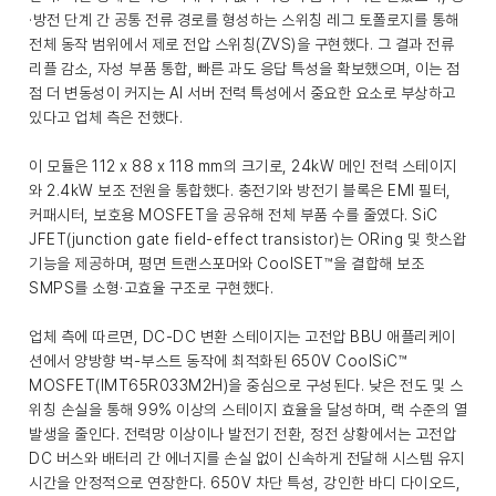
·방전 단계 간 공통 전류 경로를 형성하는 스위칭 레그 토폴로지를 통해
전체 동작 범위에서 제로 전압 스위칭(ZVS)을 구현했다. 그 결과 전류
리플 감소, 자성 부품 통합, 빠른 과도 응답 특성을 확보했으며, 이는 점
점 더 변동성이 커지는 AI 서버 전력 특성에서 중요한 요소로 부상하고
있다고 업체 측은 전했다.
이 모듈은 112 x 88 x 118 mm의 크기로, 24kW 메인 전력 스테이지
와 2.4kW 보조 전원을 통합했다. 충전기와 방전기 블록은 EMI 필터,
커패시터, 보호용 MOSFET을 공유해 전체 부품 수를 줄였다. SiC
JFET(junction gate field-effect transistor)는 ORing 및 핫스왑
기능을 제공하며, 평면 트랜스포머와 CoolSET™을 결합해 보조
SMPS를 소형·고효율 구조로 구현했다.
업체 측에 따르면, DC-DC 변환 스테이지는 고전압 BBU 애플리케이
션에서 양방향 벅-부스트 동작에 최적화된 650V CoolSiC™
MOSFET(IMT65R033M2H)을 중심으로 구성된다. 낮은 전도 및 스
위칭 손실을 통해 99% 이상의 스테이지 효율을 달성하며, 랙 수준의 열
발생을 줄인다. 전력망 이상이나 발전기 전환, 정전 상황에서는 고전압
DC 버스와 배터리 간 에너지를 손실 없이 신속하게 전달해 시스템 유지
시간을 안정적으로 연장한다. 650V 차단 특성, 강인한 바디 다이오드,