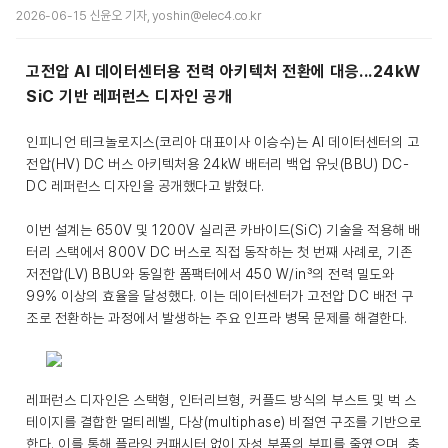
2026-06-15 신윤오 기자, yoshin@elec4.co.kr
고전압 AI 데이터센터용 전력 아키텍처 전환에 대응...24kW
SiC 기반 레퍼런스 디자인 공개
인피니언 테크놀로지스(코리아 대표이사 이승수)는 AI 데이터센터의 고
전압(HV) DC 버스 아키텍처용 24kW 배터리 백업 유닛(BBU) DC-
DC 레퍼런스 디자인을 공개했다고 밝혔다.
이번 설계는 650V 및 1200V 실리콘 카바이드(SiC) 기술을 적용해 배
터리 스택에서 800V DC 버스로 직접 동작하는 첫 번째 사례로, 기존
저전압(LV) BBU와 동일한 폼팩터에서 450 W/in³의 전력 밀도와
99% 이상의 효율을 달성했다. 이는 데이터센터가 고전압 DC 배전 구
조로 전환하는 과정에서 발생하는 주요 인프라 병목 문제를 해결한다.
레퍼런스 디자인은 스택형, 인터리브형, 커플드 방식의 부스트 및 벅 스
테이지를 결합한 멀티레벨, 다상(multiphase) 비절연 구조를 기반으로
한다. 이를 통해 플라잉 커패시터 없이 자성 부품의 부피를 줄였으며, 충