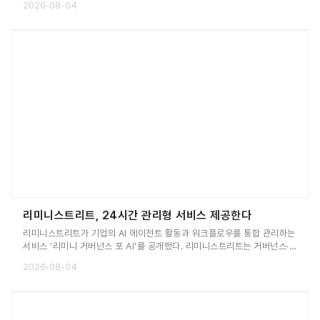
2026-08-04
솔루션인 이 제품은 SPI 인터페이스를 지원하며, 보호 기능이 내장된 하이
사이드 스위치에 통합 I²t 와이어 보호 기능, 소프트웨어 설정 기능, 고급 진
단 기능을 결합했다. 또한 OTA 업데이트를 지원하는 소프트웨어 정의 차
량(SDV)용 차세대 E/E 아키텍처에 최적화되도록 설계되었다는 설명이다.
리미니스트리트, 24시간 관리형 서비스 제공한다
리미니스트리트가 기업의 AI 에이전트 활동과 워크플로우를 통합 관리하는
서비스 ‘리미니 거버넌스 포 AI’를 공개했다. 리미니스트리트는 거버넌스·리
스크·컴플라이언스 솔루션 포트폴리오인 ‘리미니 거버넌스’의 신규 서비스
2026-08-04
로 리미니 거버넌스 포 AI를 공식 출시했다고 8월 3일 밝혔다. 신규 서비스
는 리미니스트리트 글로벌 커맨드 센터에서 AI 전문 엔지니어가 연중무휴
관리형 서비스 형태로 제공한다.