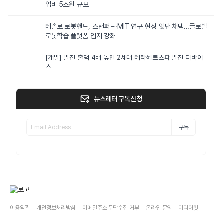
업비 5조원 규모
테솔로 로봇핸드, 스탠퍼드·MIT 연구 현장 잇단 채택…글로벌
로봇학습 플랫폼 입지 강화
[개발] 발진 출력 4배 높인 2세대 테라헤르츠파 발진 디바이
스
뉴스레터 구독신청
구독
이용약관
개인정보처리방침
이메일주소 무단수집 거부
온라인 문의
미디어킷