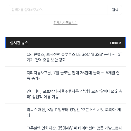
검색
전체기사 목록보기
실시간 뉴스
+more
실리콘랩스, 초저전력 블루투스 LE SoC 'BG2B' 공개 ··· IoT
기기 전력 효율·보안 강화
지리자동차그룹, 7월 글로벌 판매 25만대 돌파 ··· 5개월 연
속 증가세
엔비디아, 로보택시·자율주행차용 개방형 모델 ‘알파마요 2 슈
퍼’ 상업적 이용 가능
리눅스 재단, 8월 11일부터 양일간 ‘오픈소스 서밋 코리아’ 개
최
크루셜텍·인화자산, 350MW AI 데이터센터 공동 개발…총사