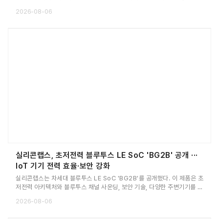
탕으로 성장세를 이어가는 한편, '2030 랩' 설립을 통해 미래 지능형 모빌
2026-08-06
리티 기술 연구도 강화할 계획이다.
실리콘랩스, 초저전력 블루투스 LE SoC 'BG2B' 공개 ···
IoT 기기 전력 효율·보안 강화
실리콘랩스는 차세대 블루투스 LE SoC 'BG2B'를 공개했다. 이 제품은 초
저전력 아키텍처와 블루투스 채널 사운딩, 보안 기술, 다양한 주변기기를 하
나의 칩에 통합해 배터리 기반 IoT 기기의 전력 효율과 보안, 설계 편의성
2026-08-06
을 높이는 데 초점을 맞췄다.