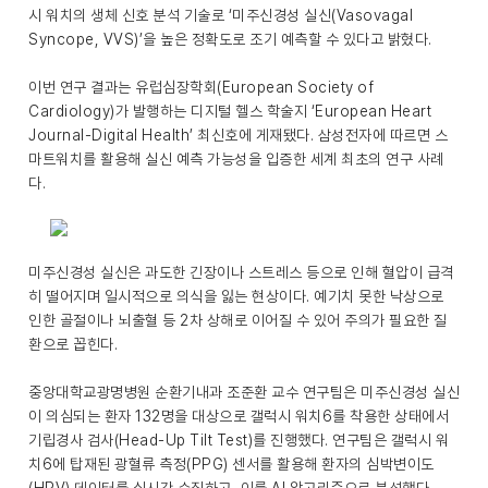
시 워치의 생체 신호 분석 기술로 ‘미주신경성 실신(Vasovagal
Syncope, VVS)’을 높은 정확도로 조기 예측할 수 있다고 밝혔다.
이번 연구 결과는 유럽심장학회(European Society of
Cardiology)가 발행하는 디지털 헬스 학술지 ‘European Heart
Journal-Digital Health’ 최신호에 게재됐다. 삼성전자에 따르면 스
마트워치를 활용해 실신 예측 가능성을 입증한 세계 최초의 연구 사례
다.
미주신경성 실신은 과도한 긴장이나 스트레스 등으로 인해 혈압이 급격
히 떨어지며 일시적으로 의식을 잃는 현상이다. 예기치 못한 낙상으로
인한 골절이나 뇌출혈 등 2차 상해로 이어질 수 있어 주의가 필요한 질
환으로 꼽힌다.
중앙대학교광명병원 순환기내과 조준환 교수 연구팀은 미주신경성 실신
이 의심되는 환자 132명을 대상으로 갤럭시 워치6를 착용한 상태에서
기립경사 검사(Head-Up Tilt Test)를 진행했다. 연구팀은 갤럭시 워
치6에 탑재된 광혈류 측정(PPG) 센서를 활용해 환자의 심박변이도