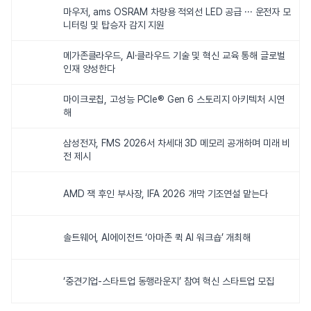
마우저, ams OSRAM 차량용 적외선 LED 공급 ··· 운전자 모
니터링 및 탑승자 감지 지원
메가존클라우드, AI·클라우드 기술 및 혁신 교육 통해 글로벌
인재 양성한다
마이크로칩, 고성능 PCIe® Gen 6 스토리지 아키텍처 시연
해
삼성전자, FMS 2026서 차세대 3D 메모리 공개하며 미래 비
전 제시
AMD 잭 후인 부사장, IFA 2026 개막 기조연설 맡는다
솔트웨어, AI에이전트 ‘아마존 퀵 AI 워크숍’ 개최해
‘중견기업-스타트업 동행라운지’ 참여 혁신 스타트업 모집