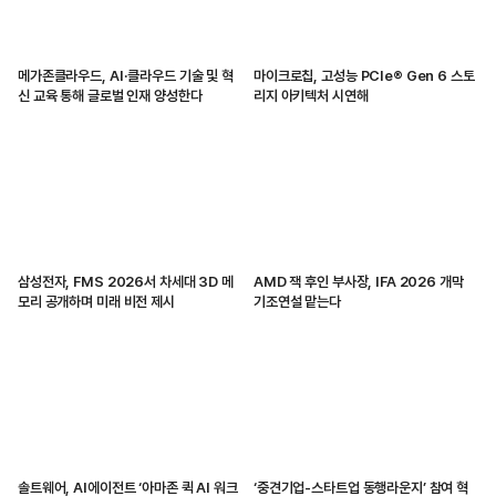
메가존클라우드, AI·클라우드 기술 및 혁
마이크로칩, 고성능 PCIe® Gen 6 스토
신 교육 통해 글로벌 인재 양성한다
리지 아키텍처 시연해
삼성전자, FMS 2026서 차세대 3D 메
AMD 잭 후인 부사장, IFA 2026 개막
모리 공개하며 미래 비전 제시
기조연설 맡는다
솔트웨어, AI에이전트 ‘아마존 퀵 AI 워크
‘중견기업-스타트업 동행라운지’ 참여 혁