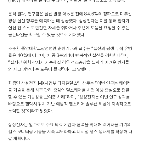
(HRV) 데이터를 실시간 수집하고, 이를 AI 알고리즘으로 분석했다.
분석 결과, 연구팀은 실신 발생 약 5분 전에 84.6%의 정확도로 미주신
경성 실신 징후를 예측하는 데 성공했다. 삼성전자는 이를 통해 환자가
실신 전 스스로 안전한 자세를 취하거나 주변에 도움을 요청할 수 있는
골든타임을 확보할 수 있을 것으로 기대했다.
조준환 중앙대학교광명병원 순환기내과 교수는 “실신의 평생 누적 유병
률은 40%에 이르며, 이 중 3분의 1이 반복적인 실신을 경험한다”며,
“실시간 위험 감지가 가능해질 경우 전조증상을 느끼기 어려운 환자들
의 사고 예방에 큰 도움이 될 것”이라고 말했다.
최종민 삼성전자 MX사업부 디지털헬스팀 상무는 “이번 연구는 웨어러
블 기술을 통해 사후 관리 중심의 헬스케어를 사전 예방 중심으로 전환
할 수 있는 가능성을 보여준 사례”라며, “삼성전자는 이번 연구 성과를
바탕으로 갤럭시 워치 기반 예방적 헬스케어 솔루션 제공에 지속적으로
노력할 것”이라고 밝혔다.
삼성전자는 앞으로도 주요 의료 기관과 협력을 확대해 웨어러블 기기의
헬스 모니터링 기능을 지속 고도화하고 디지털 헬스 생태계를 확장해 나
갈 계획이다.