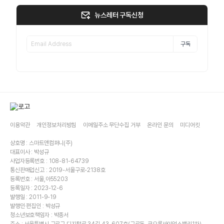
뉴스레터 구독신청
구독
이용약관
개인정보처리방침
이메일주소 무단수집 거부
온라인 문의
미디어킷
상호명 : 스마트앤컴퍼니(주)
대표이사 : 박성규
사업자등록번호 : 108-81-64739
통신판매업신고 : 2019-서울구로-2138호
등록번호 : 서울,아55203
등록일자 : 2023-12-6
발행일 : 2011-9-19
발행인·편집인 : 박성규
청소년보호책임자 : 박종서