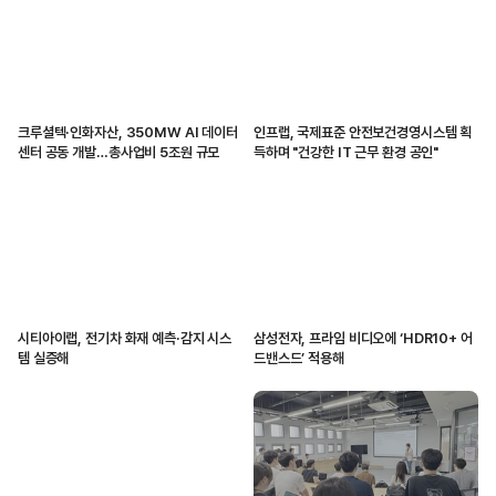
크루셜텍·인화자산, 350MW AI 데이터
인프랩, 국제표준 안전보건경영시스템 획
센터 공동 개발…총사업비 5조원 규모
득하며 "건강한 IT 근무 환경 공인"
시티아이랩, 전기차 화재 예측·감지 시스
삼성전자, 프라임 비디오에 ‘HDR10+ 어
템 실증해
드밴스드’ 적용해