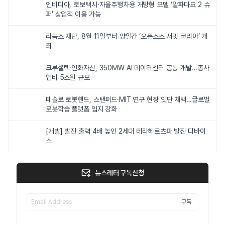
엔비디아, 로보택시·자율주행차용 개방형 모델 ‘알파마요 2 슈
퍼’ 상업적 이용 가능
리눅스 재단, 8월 11일부터 양일간 ‘오픈소스 서밋 코리아’ 개
최
크루셜텍·인화자산, 350MW AI 데이터센터 공동 개발…총사
업비 5조원 규모
테솔로 로봇핸드, 스탠퍼드·MIT 연구 현장 잇단 채택…글로벌
로봇학습 플랫폼 입지 강화
[개발] 발진 출력 4배 높인 2세대 테라헤르츠파 발진 디바이
스
뉴스레터 구독신청
구독