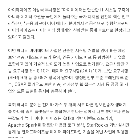
아이티아이즈 이성국 부사장은 "마이데이터는 단순한 IT 시스템 구축이
아니라 데이터 주권을 국민에게 돌려주는 국가 디지털 전환의 핵심 인프
라”라며, "금융·의료에 이어 에너지 분야까지 성공적으로 수행함으로써
아이티아이즈는 마이데이터 생태계의 신뢰받는 중계 파트너로 완성되고
있다”고 말했다.
이번 에너지 마이데이터 사업은 단순한 시스템 개발을 넘어 표준 제정,
보안 검증, 테스트 인프라 운영, 연동 가이드 배포 등 광범위한 과업을
포함하고 있어 기술적 난이도가 높은 사업으로 평가된다. 요구사항만 기
능 요구사항(SFR) 10개, 데이터 요구사항(DAR) 10개, 보안 요구사항
(SER) 9개 등 총 65개 항목에 달하며, 행정안전부 표준 프레임워크 준
수, CSAP 클라우드 보안 인증, 전자정부 웹 접근성 지침 등 공공 SI 사
업의 모든 표준을 동시에 충족해야 한다.
특히 에너지 분야는 전기와 가스 두 개의 서로 다른 정보전송자 생태계
를 하나의 중계 플랫폼으로 통합해야 한다는 점에서 다른 분야보다 연동
복잡도가 높다. 아이티아이즈는 Kafka 기반 이벤트 스트리밍,
Apache Spark를 활용한 대용량 로그 분석, StarRocks 기반 실시간
통계 등 엔터프라이즈급 데이터 파이프라인 기술을 이번 사업에 적용할