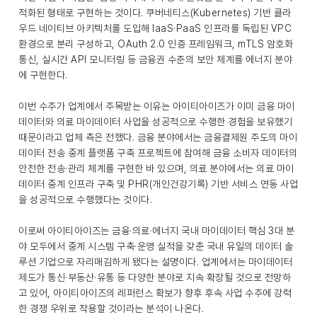
적화된 형태로 구현하는 것이다. 쿠버네티스(Kubernetes) 기반 클라
우드 네이티브 아키텍처를 도입해 IaaS·PaaS 인프라를 독립된 VPC
환경으로 분리 구성하고, OAuth 2.0 인증 프레임워크, mTLS 암호화
통신, 실시간 API 모니터링 등 금융권 수준의 보안 체계를 에너지 분야
에 구현한다.
이번 수주가 업계에서 주목받는 이유는 아이티아이즈가 이미 금융 마이
데이터와 의료 마이데이터 사업을 성공적으로 수행한 경험을 보유했기
때문이라고 업체 측은 전했다. 금융 분야에서는 금융결제원 주도의 마이
데이터 전송 중계 플랫폼 구축 프로젝트에 참여해 금융 소비자 데이터의
안전한 전송·관리 체계를 구현한 바 있으며, 의료 분야에서는 의료 마이
데이터 중계 인프라 구축 및 PHR(개인건강기록) 기반 서비스 연동 사업
을 성공적으로 수행했다는 것이다.
이로써 아이티아이즈는 금융·의료·에너지 국내 마이데이터 핵심 3대 분
야 모두에서 중계 시스템 구축·운영 실적을 갖춘 국내 유일의 데이터 솔
루션 기업으로 자리매김하게 됐다는 설명이다. 업계에서는 마이데이터
제도가 통신·부동산·유통 등 다양한 분야로 지속 확장될 것으로 전망하
고 있어, 아이티아이즈의 레퍼런스 확보가 향후 후속 사업 수주에 강력
한 경쟁 우위로 작용할 것이라는 분석이 나온다.