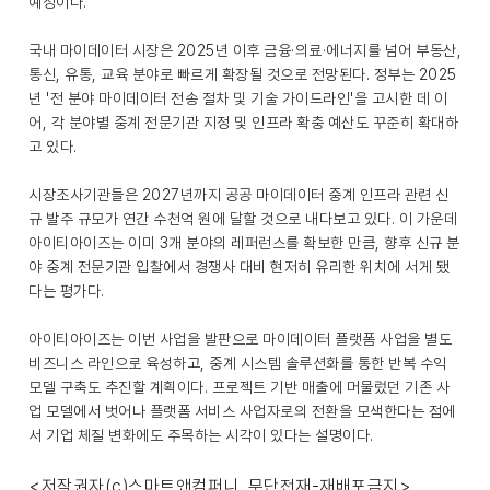
예정이다.
국내 마이데이터 시장은 2025년 이후 금융·의료·에너지를 넘어 부동산,
통신, 유통, 교육 분야로 빠르게 확장될 것으로 전망된다. 정부는 2025
년 '전 분야 마이데이터 전송 절차 및 기술 가이드라인'을 고시한 데 이
어, 각 분야별 중계 전문기관 지정 및 인프라 확충 예산도 꾸준히 확대하
고 있다.
시장조사기관들은 2027년까지 공공 마이데이터 중계 인프라 관련 신
규 발주 규모가 연간 수천억 원에 달할 것으로 내다보고 있다. 이 가운데
아이티아이즈는 이미 3개 분야의 레퍼런스를 확보한 만큼, 향후 신규 분
야 중계 전문기관 입찰에서 경쟁사 대비 현저히 유리한 위치에 서게 됐
다는 평가다.
아이티아이즈는 이번 사업을 발판으로 마이데이터 플랫폼 사업을 별도
비즈니스 라인으로 육성하고, 중계 시스템 솔루션화를 통한 반복 수익
모델 구축도 추진할 계획이다. 프로젝트 기반 매출에 머물렀던 기존 사
업 모델에서 벗어나 플랫폼 서비스 사업자로의 전환을 모색한다는 점에
서 기업 체질 변화에도 주목하는 시각이 있다는 설명이다.
<저작권자(c)스마트앤컴퍼니. 무단전재-재배포금지>