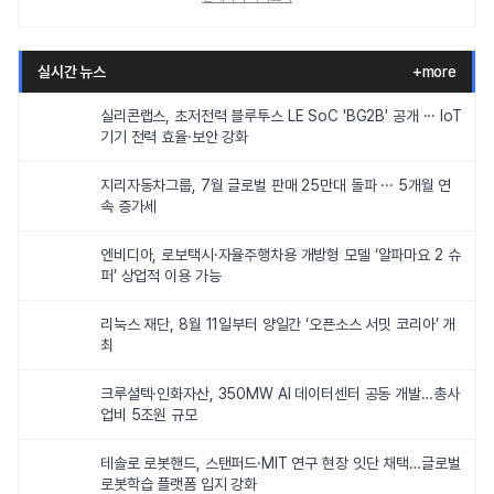
실시간 뉴스
+more
실리콘랩스, 초저전력 블루투스 LE SoC 'BG2B' 공개 ··· IoT
기기 전력 효율·보안 강화
지리자동차그룹, 7월 글로벌 판매 25만대 돌파 ··· 5개월 연
속 증가세
엔비디아, 로보택시·자율주행차용 개방형 모델 ‘알파마요 2 슈
퍼’ 상업적 이용 가능
리눅스 재단, 8월 11일부터 양일간 ‘오픈소스 서밋 코리아’ 개
최
크루셜텍·인화자산, 350MW AI 데이터센터 공동 개발…총사
업비 5조원 규모
테솔로 로봇핸드, 스탠퍼드·MIT 연구 현장 잇단 채택…글로벌
로봇학습 플랫폼 입지 강화