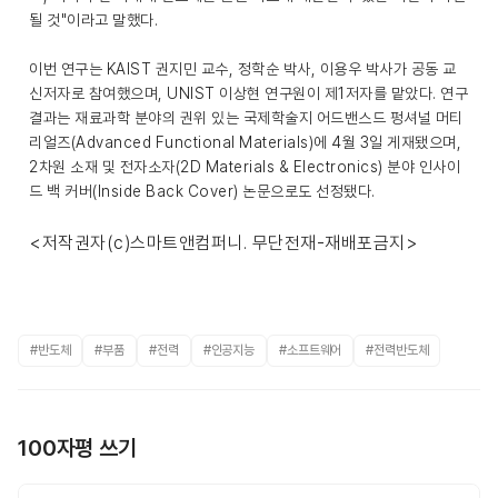
될 것"이라고 말했다.
이번 연구는 KAIST 권지민 교수, 정학순 박사, 이용우 박사가 공동 교
신저자로 참여했으며, UNIST 이상현 연구원이 제1저자를 맡았다. 연구
결과는 재료과학 분야의 권위 있는 국제학술지 어드밴스드 펑셔널 머티
리얼즈(Advanced Functional Materials)에 4월 3일 게재됐으며,
2차원 소재 및 전자소자(2D Materials & Electronics) 분야 인사이
드 백 커버(Inside Back Cover) 논문으로도 선정됐다.
<저작권자(c)스마트앤컴퍼니. 무단전재-재배포금지>
#반도체
#부품
#전력
#인공지능
#소프트웨어
#전력반도체
100자평 쓰기