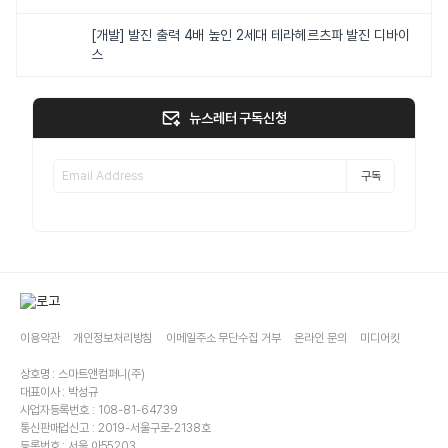
[개발] 발진 출력 4배 높인 2세대 테라헤르츠파 발진 디바이
스
뉴스레터 구독신청
구독
이용약관
개인정보처리방침
이메일주소 무단수집 거부
온라인 문의
미디어킷
상호명 : 스마트앤컴퍼니(주)
대표이사 : 박성규
사업자등록번호 : 108-81-64739
통신판매업신고 : 2019-서울구로-2138호
등록번호 : 서울,아55203