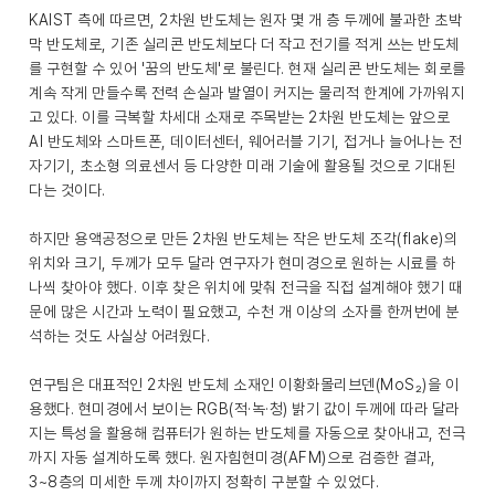
KAIST 측에 따르면, 2차원 반도체는 원자 몇 개 층 두께에 불과한 초박
막 반도체로, 기존 실리콘 반도체보다 더 작고 전기를 적게 쓰는 반도체
를 구현할 수 있어 '꿈의 반도체'로 불린다. 현재 실리콘 반도체는 회로를
계속 작게 만들수록 전력 손실과 발열이 커지는 물리적 한계에 가까워지
고 있다. 이를 극복할 차세대 소재로 주목받는 2차원 반도체는 앞으로
AI 반도체와 스마트폰, 데이터센터, 웨어러블 기기, 접거나 늘어나는 전
자기기, 초소형 의료센서 등 다양한 미래 기술에 활용될 것으로 기대된
다는 것이다.
하지만 용액공정으로 만든 2차원 반도체는 작은 반도체 조각(flake)의
위치와 크기, 두께가 모두 달라 연구자가 현미경으로 원하는 시료를 하
나씩 찾아야 했다. 이후 찾은 위치에 맞춰 전극을 직접 설계해야 했기 때
문에 많은 시간과 노력이 필요했고, 수천 개 이상의 소자를 한꺼번에 분
석하는 것도 사실상 어려웠다.
연구팀은 대표적인 2차원 반도체 소재인 이황화몰리브덴(MoS₂)을 이
용했다. 현미경에서 보이는 RGB(적·녹·청) 밝기 값이 두께에 따라 달라
지는 특성을 활용해 컴퓨터가 원하는 반도체를 자동으로 찾아내고, 전극
까지 자동 설계하도록 했다. 원자힘현미경(AFM)으로 검증한 결과,
3~8층의 미세한 두께 차이까지 정확히 구분할 수 있었다.