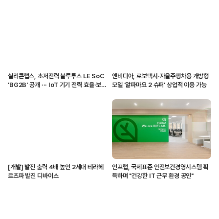
실리콘랩스, 초저전력 블루투스 LE SoC
엔비디아, 로보택시·자율주행차용 개방형
'BG2B' 공개 ··· IoT 기기 전력 효율·보안
모델 ‘알파마요 2 슈퍼’ 상업적 이용 가능
강화
[개발] 발진 출력 4배 높인 2세대 테라헤
인프랩, 국제표준 안전보건경영시스템 획
르츠파 발진 디바이스
득하며 "건강한 IT 근무 환경 공인"