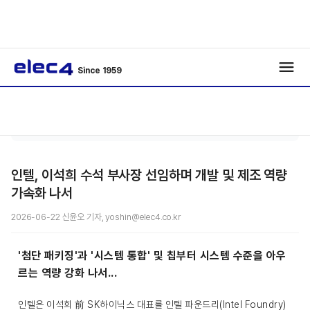
Since 1959
반도
기사보
/
/
체
기
인텔, 이석희 수석 부사장 선임하며 개발 및 제조 역량
가속화 나서
2026-06-22 신윤오 기자, yoshin@elec4.co.kr
'첨단 패키징'과 '시스템 통합' 및 칩부터 시스템 수준을 아우
르는 역량 강화 나서...
인텔은 이석희 前 SK하이닉스 대표를 인텔 파운드리(Intel Foundry)