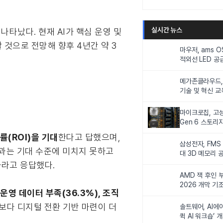
실시간 뉴스
나타났다. 현재 AI가 핵심 운영 및
 것으로 전망해 향후 4년간 약 3
마우저, ams 
적외선 LED 공급
니터링 및 탑승
메가존클라우드, 
기술 및 혁신 교
인재 양성한다
마이크로칩, 고성
Gen 6 스토리
연해
률(ROI)을 기대
한다고 답했으며,
삼성전자, FMS
 성과는 기대 수준에 미치지 못하고
대 3D 메모리 
비전 제시
이하라고 응답했다.
AMD 잭 후인 부
2026 개막 기
 운영 데이터 부족(36.3%), 조직
체보다 디지털 전환 기반 마련이 더
솔트웨어, AI에
퀵 AI 워크숍’ 