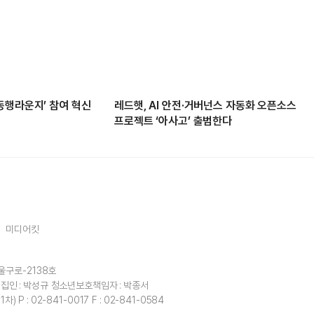
동행라운지’ 참여 혁신
레드햇, AI 안전·거버넌스 자동화 오픈소스
프로젝트 ‘아사고’ 출범한다
미디어킷
울구로-2138호
집인 : 박성규
청소년보호책임자 : 박종서
1차)
P : 02-841-0017
F : 02-841-0584