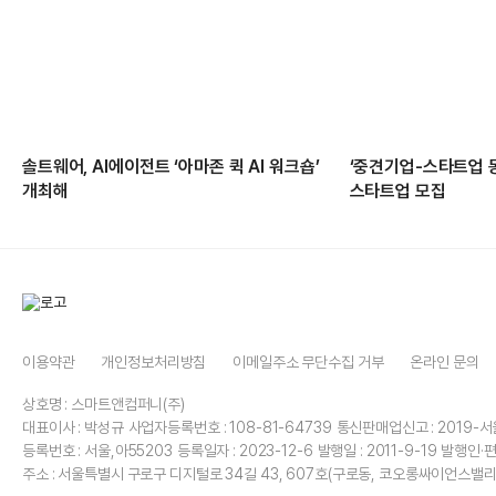
솔트웨어, AI에이전트 ‘아마존 퀵 AI 워크숍’
‘중견기업-스타트업 
개최해
스타트업 모집
이용약관
개인정보처리방침
이메일주소 무단수집 거부
온라인 문의
상호명 : 스마트앤컴퍼니(주)
대표이사 : 박성규
사업자등록번호 : 108-81-64739
통신판매업신고 : 2019-서
등록번호 : 서울,아55203
등록일자 : 2023-12-6
발행일 : 2011-9-19
발행인·편
주소 : 서울특별시 구로구 디지털로 34길 43, 607호(구로동, 코오롱싸이언스밸리