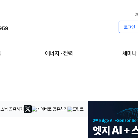
2
로그인
1959
화
에너지 · 전력
세미나