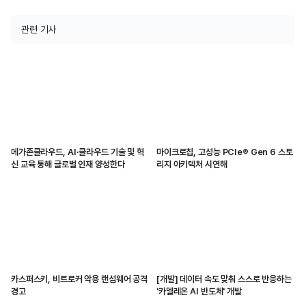
관련 기사
메가존클라우드, AI·클라우드 기술 및 혁
마이크로칩, 고성능 PCIe® Gen 6 스토
신 교육 통해 글로벌 인재 양성한다
리지 아키텍처 시연해
카스퍼스키, 비트로커 악용 랜섬웨어 공격
[개발] 데이터 속도 맞춰 스스로 반응하는
경고
'카멜레온 AI 반도체' 개발