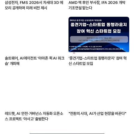
삼성전자, FMS 2026서 차세대 3D 메
AMD 잭 후인 부사장, IFA 2026 개막
모리 공개하며 미래 비전 제시
기조연설 맡는다
솔트웨어, AI에이전트 ‘아마존 퀵 AI 워크
‘중견기업-스타트업 동행라운지’ 참여 혁
숍’ 개최해
신 스타트업 모집
레드햇, AI 안전·거버넌스 자동화 오픈소
"전환의 시대, AI가 산업 현장을 바꾼다"
스 프로젝트 ‘아사고’ 출범한다