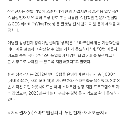
삼성전자는 선발 기업에 △최대 1억 원의 사업지원금 △전용 업무공간
△삼성전자 보유 특허 무상 양도 또는 사용권 △임직원 전문가 컨설팅
△CES·비바테크(VivaTech) 등 글로벌 전시 참가 지원 등의 혜택을 제
공한다.
이병철 삼성전자 창의개발센터장(상무)은 “스타트업에게는 기술력만큼
이나 이를 검증하고 확장할 수 있는 기회가 중요하다”며, “C랩 아웃사
이드를 통해 국내 유망 스타트업들이 다양한 협업 기회를 모색하고 더
큰 시장으로 나아갈 수 있도록 지원하겠다”고 말했다.
한편 삼성전자는 2012년부터 C랩을 운영하며 현재까지 총 1,000개
(사내 434개, 사외 566개)의 사내벤처와 스타트업을 육성했다. 2018
년 시작된 C랩 아웃사이드는 국내 스타트업 성장 지원 프로그램으로 자
리 잡았으며, 2023년부터는 대구·광주·경북 등 지역으로 확대 운영하고
있다.
<저작권자(c)스마트앤컴퍼니. 무단전재-재배포금지>