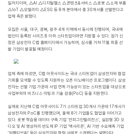
일까지이며, △AI △디지털헬스 △콘텐츠&서비스 △로봇 △소재·부품
△IoT △모빌리티 △ESG 등 8개 분야에서 총 30개사를 선발한다고
업체 측은 밝혔다.
모집은 서울, 대구, 경북, 광주 4개 지역에서 동시에 진행되며, 국내에
법인이 등록된 시리즈 B 이하 스타트업이라면 지원할 수 있다. 참가 신
청은 삼성전자 C랩 홈페이지에서 가능하며, 심사를 거쳐 11월 최종 선
발 기업이 발표될 예정이다.
업체 측에 따르면, C랩 아웃사이드는 국내 스타트업이 삼성전자와 협업
기회를 모색할 수 있도록 지원하는 오픈 이노베이션 프로그램이다. 삼성
전자는 선발 기업 가운데 사업 연계 가능성이 있는 스타트업을 대상으로
사업부와의 비즈니스 미팅과 기술 검증(PoC) 등을 지원한다.
실제로 지난해 C랩 아웃사이드 7기 스타트업 30개사 가운데 17개사가
삼성전자와 PoC를 진행했으며, 올해 8기 기업들도 협업을 이어가고
있다. 로봇 학습용 데이터 구축 기업 ‘컨피그인텔리전스’, 실감형 3D 오
디오 및 AI 영상처리 반도체 IP 기업 ‘엑사리온’, AI 기반 수요예측 기업
‘임팩티브AI’ 등이 삼성전자와 협력 사례로 소개됐다는 설명이다.