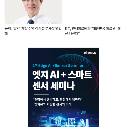
쿤텍, ‘알약’ 개발 주역 김준섭 부사장 영입
KT, 연세의료원과 “대한민국 의료 AI 혁
해
신 나선다”