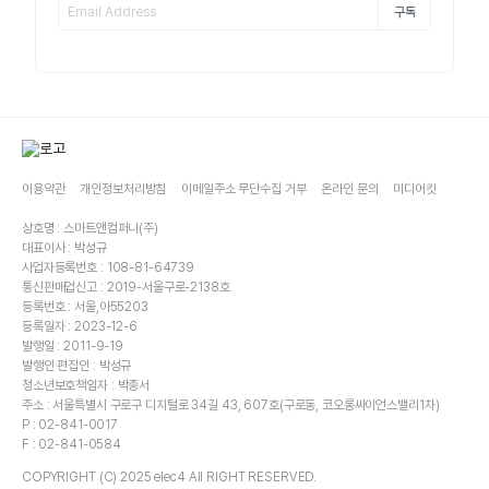
구독
이용약관
개인정보처리방침
이메일주소 무단수집 거부
온라인 문의
미디어킷
상호명 : 스마트앤컴퍼니(주)
대표이사 : 박성규
사업자등록번호 : 108-81-64739
통신판매업신고 : 2019-서울구로-2138호
등록번호 : 서울,아55203
등록일자 : 2023-12-6
발행일 : 2011-9-19
발행인·편집인 : 박성규
청소년보호책임자 : 박종서
주소 : 서울특별시 구로구 디지털로 34길 43, 607호(구로동, 코오롱싸이언스밸리1차)
P : 02-841-0017
F : 02-841-0584
COPYRIGHT (C) 2025 elec4 All RIGHT RESERVED.