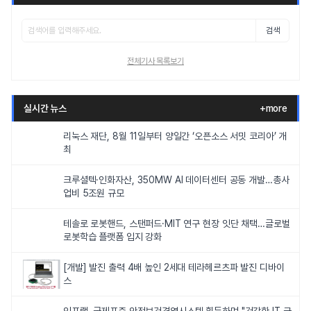
검색
전체기사 목록보기
실시간 뉴스
+more
리눅스 재단, 8월 11일부터 양일간 ‘오픈소스 서밋 코리아’ 개
최
크루셜텍·인화자산, 350MW AI 데이터센터 공동 개발…총사
업비 5조원 규모
테솔로 로봇핸드, 스탠퍼드·MIT 연구 현장 잇단 채택…글로벌
로봇학습 플랫폼 입지 강화
[개발] 발진 출력 4배 높인 2세대 테라헤르츠파 발진 디바이
스