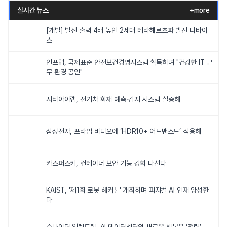
실시간 뉴스
+more
[개발] 발진 출력 4배 높인 2세대 테라헤르츠파 발진 디바이
스
인프랩, 국제표준 안전보건경영시스템 획득하며 "건강한 IT 근
무 환경 공인"
시티아이랩, 전기차 화재 예측·감지 시스템 실증해
삼성전자, 프라임 비디오에 ‘HDR10+ 어드밴스드’ 적용해
카스퍼스키, 컨테이너 보안 기능 강화 나선다
KAIST, '제1회 로봇 해커톤' 개최하며 피지컬 AI 인재 양성한
다
슈나이더 일렉트릭, AI 데이터센터의 새로운 병목은 ‘전력’