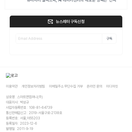
뉴스레터 구독신청
구독
이용약관
개인정보처리방침
이메일주소 무단수집 거부
온라인 문의
미디어킷
상호명 : 스마트앤컴퍼니(주)
대표이사 : 박성규
사업자등록번호 : 108-81-64739
통신판매업신고 : 2019-서울구로-2138호
등록번호 : 서울,아55203
등록일자 : 2023-12-6
발행일 : 2011-9-19