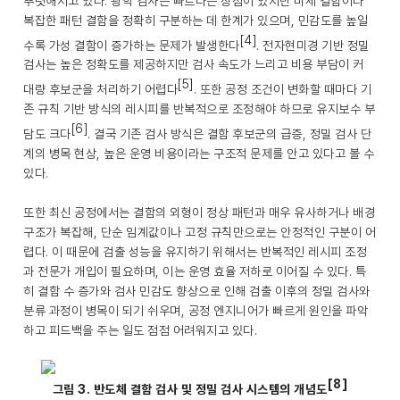
뚜렷해지고 있다. 광학 검사는 빠르다는 장점이 있지만 미세 결함이나
복잡한 패턴 결함을 정확히 구분하는 데 한계가 있으며, 민감도를 높일
[4]
수록 가성 결함이 증가하는 문제가 발생한다
. 전자현미경 기반 정밀
검사는 높은 정확도를 제공하지만 검사 속도가 느리고 비용 부담이 커
[5]
대량 후보군을 처리하기 어렵다
. 또한 공정 조건이 변화할 때마다 기
존 규칙 기반 방식의 레시피를 반복적으로 조정해야 하므로 유지보수 부
[6]
담도 크다
. 결국 기존 검사 방식은 결함 후보군의 급증, 정밀 검사 단
계의 병목 현상, 높은 운영 비용이라는 구조적 문제를 안고 있다고 볼 수
있다.
또한 최신 공정에서는 결함의 외형이 정상 패턴과 매우 유사하거나 배경
구조가 복잡해, 단순 임계값이나 고정 규칙만으로는 안정적인 구분이 어
렵다. 이 때문에 검출 성능을 유지하기 위해서는 반복적인 레시피 조정
과 전문가 개입이 필요하며, 이는 운영 효율 저하로 이어질 수 있다. 특
히 결함 수 증가와 검사 민감도 향상으로 인해 검출 이후의 정밀 검사와
분류 과정이 병목이 되기 쉬우며, 공정 엔지니어가 빠르게 원인을 파악
하고 피드백을 주는 일도 점점 어려워지고 있다.
[8]
그림 3. 반도체 결함 검사 및 정밀 검사 시스템의 개념도