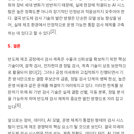
화와 장비 세대 변화가 빈번하기 때문에, 실제 현장에 적용되는 AI 시스
템은 높은 정확도뿐 아니라 장기적인 안정성과 적응성까지 갖추어야 한
다. 결국 반도체 검사 기술의 발전 방향은 단순한 모델 성능 향상을 넘
어, 실제 제조 환경에서 안정적으로 운영 가능한 통합 검사 체계를 구축
[2]
하는 데 있다고 할 수 있다
.
5. 결론
반도체 제조 공정에서 검사·계측은 수율과 신뢰성을 확보하기 위한 핵심
기술이며, 광학 검사, 전자현미경 정밀 검사, 계측 기술이 상호 보완적으
로 활용되어 왔다[2]. 그러나 공정 미세화와 고집적화가 진행되면서 기
존 방식만으로는 결함 후보군의 급증, 정밀 검사 단계의 병목 현상, 높은
운영 비용과 같은 문제를 해결하기 어려워지고 있다. 이러한 한계를 보
완하기 위해 AI 기반 검사 기술은 실제 결함 선별, 자동 분류, 정밀 분석
을 가능하게 하며 반도체 검사 체계의 중요한 발전 방향으로 자리 잡고
[6]
있다
.
앞으로는 장비, 데이터, AI 모델, 운영 체계가 통합된 형태의 검사 시스
템이 반도체 제조 경쟁력의 핵심 요소가 될 것으로 보인다. 결국 미래의
반도체 검사 시스템은 장비 성능, 계측 정확도, 데이터 처리, AI 기반 의