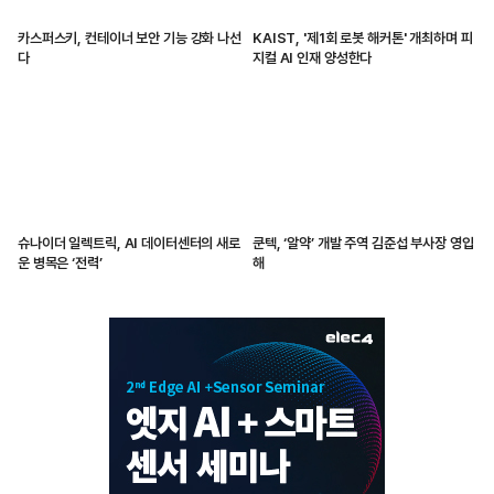
카스퍼스키, 컨테이너 보안 기능 강화 나선
KAIST, '제1회 로봇 해커톤' 개최하며 피
다
지컬 AI 인재 양성한다
슈나이더 일렉트릭, AI 데이터센터의 새로
쿤텍, ‘알약’ 개발 주역 김준섭 부사장 영입
운 병목은 ‘전력’
해