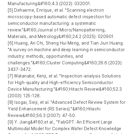
Manufacturing&#160;4.3 (2022): 032001.
[5] Dehaerne, Enrique, et al. "Scanning electron
microscopy-based automatic defect inspection for
semiconductor manufacturing: a systematic
review."&#160;Journal of Micro/Nanopatterning,
Materials, and Metrology&#160;24.2 (2025): 020901.
[6] Huang, An Chi, Sheng Hui Meng, and Tian Jiun Huang.
"A survey on machine and deep learning in semiconductor
industry: methods, opportunities, and
challenges."&#160;Cluster Computing&#160;26.6 (2023):
3437-3472.
[7] Watanabe, Kenji, et al. "Inspection-analysis Solutions
for High-quality and High-efficiency Semiconductor
Device Manufacturing."&#160;Hitachi Review&#160;52.3
(2003): 125-128.
[8] Isogai, Seiji, et al. "Advanced Defect Review System for
Yield Enhancement (RS Series)."&#160;Hitachi
Review&#160;56.3 (2007): 47-50.
[9] Y. Jiang&#160;et al., "FabGPT: An Efficient Large
Multimodal Model for Complex Wafer Defect Knowledge