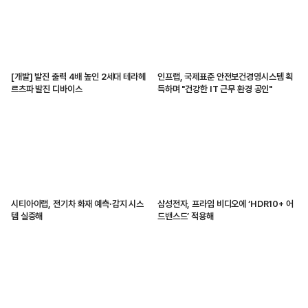
[개발] 발진 출력 4배 높인 2세대 테라헤
인프랩, 국제표준 안전보건경영시스템 획
르츠파 발진 디바이스
득하며 "건강한 IT 근무 환경 공인"
시티아이랩, 전기차 화재 예측·감지 시스
삼성전자, 프라임 비디오에 ‘HDR10+ 어
템 실증해
드밴스드’ 적용해