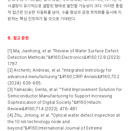
사결정이 유기적으로 결합된 형태로 발전할 가능성이 크다. 이러한 통합
적 접근은 단순한 자동화를 넘어, 수율 향상과 공정 최적화를 동시에 지
원하는 핵심 인프라가 될 것으로 기대된다.
6. 참고 문헌
[1] Ma, Jianhong, et al. "Review of Wafer Surface Defect
Detection Methods."&#160;Electronics&#160;12.8 (2023):
1787.
[2] Archenti, Andreas, et al. "Integrated metrology for
advanced manufacturing."&#160;CIRP Annals&#160;73.2
(2024): 639-665.
[3] Yamazaki, Genta, et al. "Yield Improvement Solution for
Semiconductor Manufacturing to Support Increasing
Sophistication of Digital Society."&#160;Hitachi
Review&#160;71.4 (2022): 476-481.
[4] Zhu, Jinlong, et al. "Optical wafer defect inspection at
the 10 nm technology node and
beyond."&#160;International Journal of Extreme