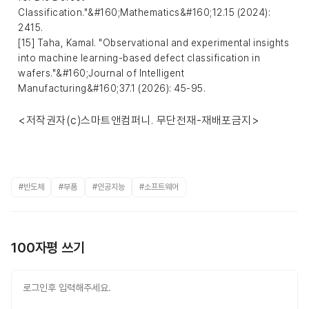
Classification."&#160;Mathematics&#160;12.15 (2024):
2415.
[15] Taha, Kamal. "Observational and experimental insights
into machine learning-based defect classification in
wafers."&#160;Journal of Intelligent
Manufacturing&#160;37.1 (2026): 45-95.
<저작권자(c)스마트앤컴퍼니. 무단전재-재배포금지>
#반도체
#부품
#인공지능
#소프트웨어
100자평 쓰기