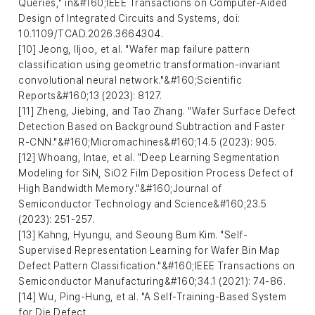
Queries," in&#160;IEEE Transactions on Computer-Aided
Design of Integrated Circuits and Systems, doi:
10.1109/TCAD.2026.3664304.
[10] Jeong, Iljoo, et al. "Wafer map failure pattern
classification using geometric transformation-invariant
convolutional neural network."&#160;Scientific
Reports&#160;13 (2023): 8127.
[11] Zheng, Jiebing, and Tao Zhang. "Wafer Surface Defect
Detection Based on Background Subtraction and Faster
R-CNN."&#160;Micromachines&#160;14.5 (2023): 905.
[12] Whoang, Intae, et al. "Deep Learning Segmentation
Modeling for SiN, SiO2 Film Deposition Process Defect of
High Bandwidth Memory."&#160;Journal of
Semiconductor Technology and Science&#160;23.5
(2023): 251-257.
[13] Kahng, Hyungu, and Seoung Bum Kim. "Self-
Supervised Representation Learning for Wafer Bin Map
Defect Pattern Classification."&#160;IEEE Transactions on
Semiconductor Manufacturing&#160;34.1 (2021): 74-86.
[14] Wu, Ping-Hung, et al. "A Self-Training-Based System
for Die Defect