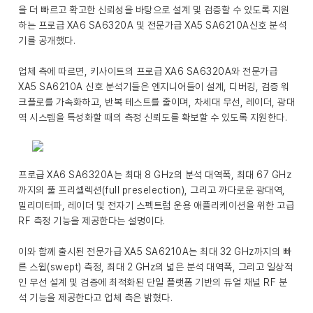
을 더 빠르고 확고한 신뢰성을 바탕으로 설계 및 검증할 수 있도록 지원
하는 프로급 XA6 SA6320A 및 전문가급 XA5 SA6210A신호 분석
기를 공개했다.
업체 측에 따르면, 키사이트의 프로급 XA6 SA6320A와 전문가급
XA5 SA6210A 신호 분석기들은 엔지니어들이 설계, 디버깅, 검증 워
크플로를 가속화하고, 반복 테스트를 줄이며, 차세대 무선, 레이더, 광대
역 시스템을 특성화할 때의 측정 신뢰도를 확보할 수 있도록 지원한다.
프로급 XA6 SA6320A는 최대 8 GHz의 분석 대역폭, 최대 67 GHz
까지의 풀 프리셀렉션(full preselection), 그리고 까다로운 광대역,
밀리미터파, 레이더 및 전자기 스펙트럼 운용 애플리케이션을 위한 고급
RF 측정 기능을 제공한다는 설명이다.
이와 함께 출시된 전문가급 XA5 SA6210A는 최대 32 GHz까지의 빠
른 스윕(swept) 측정, 최대 2 GHz의 넓은 분석 대역폭, 그리고 일상적
인 무선 설계 및 검증에 최적화된 단일 플랫폼 기반의 듀얼 채널 RF 분
석 기능을 제공한다고 업체 측은 밝혔다.