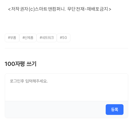
<저작권자(c)스마트앤컴퍼니. 무단전재-재배포금지>
#부품
#신제품
#네트워크
#5G
100자평 쓰기
등록