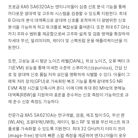
프로급 XA6 SA6320A는 엔지니어들이 심층 신호 분석 기능을 통해
까다로운 광대역 및 고주파 시스템을 검증할 수 있도록 지원한다. 최대
8 GHz의 분석 대역폭으로 광대역 신호를 포착하여 더 광범위한 신호
분석을 가능하게 하고 워크플로 복잡성을 줄여준다. 또한 최대 67 GHz
까지 주파수 범위를 제공함으로써 고주파 설계 및 검증 영역을 확장하여
차세대 무선, 밀리미터파, 레이더 및 스펙트럼 운용 애플리케이션을 지
원한다.
또한, 고성능 표시 평균 노이즈 레벨(DANL), 위상 노이즈, 오류 벡터 크
기(EVM) 성능을 통해 미세한 수준의 스푸리어스(spurious), 간섭 신
호 및 광대역 신호 품질 저하 요인을 명확하게 식별할 수 있다. 아울러 그
래픽 처리 장치(GPU)로 가속화된 복조 기능을 통해 광대역 5G NR
EVM 측정 시간을 단축시켜 준다. 이에 더해 최대 80 MHz의 분해능
대역폭(RBW)을 지원하여 표준을 준수하는 신호 측정이 가능하므로 규
제 준수 신호 측정도 가능하다.
전문가급 XA5 SA6210A는 연구개발, 검증, 제조 팀이 5G, 무선 랜
(WLAN), 초광대역(UWB), 레이더, 펄스 RF 및 범용 무선 테스트 워크
플로를 가속화할 수 있도록 지원한다. 최대 32 GHz까지 이미지 프리
(image-free) 방식의 빠른 스윕 측정을 제공하여 엔지니어들이 로우