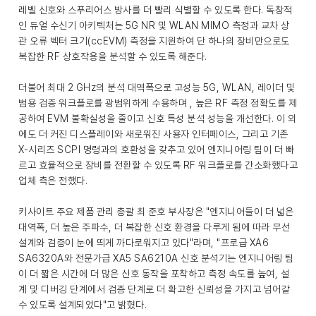
레벨 신호와 스푸리어스 방사를 더 빨리 식별할 수 있도록 한다. 독창적
인 듀얼 수신기 아키텍처는 5G NR 및 WLAN MIMO 측정과 교차 상
관 오류 벡터 크기(ccEVM) 측정을 지원하여 단 하나의 장비만으로도
복잡한 RF 상호작용을 분석할 수 있도록 해준다.
더불어 최대 2 GHz의 분석 대역폭으로 고성능 5G, WLAN, 레이더 및
범용 검증 워크플로를 광범위하게 수용하며 , 높은 RF 측정 정확도를 제
공하여 EVM 불확실성을 줄이고 신호 특성 분석 성능을 개선한다. 이 외
에도 더 커진 디스플레이와 새로워진 사용자 인터페이스, 그리고 기존
X-시리즈 SCPI 명령과의 호환성을 갖추고 있어 엔지니어링 팀이 더 빠
르고 효율적으로 장비를 전환할 수 있도록 RF 워크플로를 간소화했다고
업체 측은 전했다.
키사이트 주요 제품 관리 총괄 최 준호 부사장은 "엔지니어들이 더 넓은
대역폭, 더 높은 주파수, 더 복잡한 신호 환경을 다루게 됨에 따라 무선
설계와 검증이 눈에 띄게 까다로워지고 있다"라며, "프로급 XA6
SA6320A와 전문가급 XA5 SA6210A 신호 분석기는 엔지니어링 팀
이 더 짧은 시간에 더 많은 신호 동작을 포착하고 측정 속도를 높여, 설
계 및 디버깅 단계에서 검증 단계로 더 확고한 신뢰성을 가지고 넘어갈
수 있도록 설계되었다"고 밝혔다.