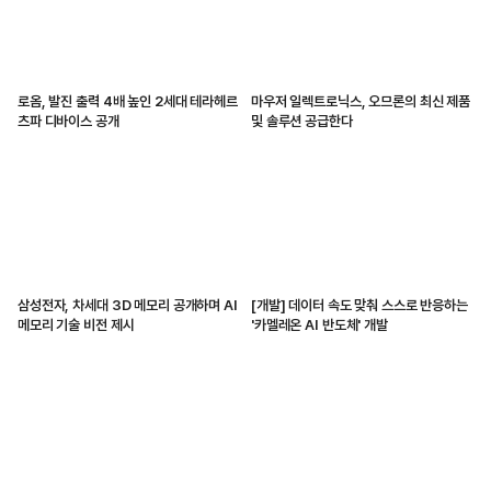
로옴, 발진 출력 4배 높인 2세대 테라헤르
마우저 일렉트로닉스, 오므론의 최신 제품
츠파 디바이스 공개
및 솔루션 공급한다
삼성전자, 차세대 3D 메모리 공개하며 AI
[개발] 데이터 속도 맞춰 스스로 반응하는
메모리 기술 비전 제시
'카멜레온 AI 반도체' 개발