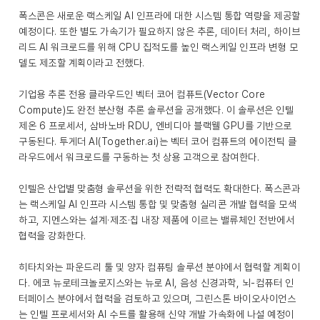
폭스콘은 새로운 랙스케일 AI 인프라에 대한 시스템 통합 역량을 제공할
예정이다. 또한 별도 가속기가 필요하지 않은 추론, 데이터 처리, 하이브
리드 AI 워크로드를 위해 CPU 집적도를 높인 랙스케일 인프라 변형 모
델도 제조할 계획이라고 전했다.
기업용 추론 전용 클라우드인 벡터 코어 컴퓨트(Vector Core
Compute)도 완전 분산형 추론 솔루션을 공개했다. 이 솔루션은 인텔
제온 6 프로세서, 삼바노바 RDU, 엔비디아 블랙웰 GPU를 기반으로
구동된다. 투게더 AI(Together.ai)는 벡터 코어 컴퓨트의 에이전틱 클
라우드에서 워크로드를 구동하는 첫 상용 고객으로 참여한다.
인텔은 산업별 맞춤형 솔루션을 위한 전략적 협력도 확대한다. 폭스콘과
는 랙스케일 AI 인프라 시스템 통합 및 맞춤형 실리콘 개발 협력을 모색
하고, 지멘스와는 설계·제조·칩 내장 제품에 이르는 밸류체인 전반에서
협력을 강화한다.
히타치와는 파운드리 툴 및 양자 컴퓨팅 솔루션 분야에서 협력할 계획이
다. 에코 뉴로테크놀로지스와는 뉴로 AI, 음성 신경과학, 뇌-컴퓨터 인
터페이스 분야에서 협력을 검토하고 있으며, 그린스톤 바이오사이언스
는 인텔 프로세서와 AI 수트를 활용해 신약 개발 가속화에 나설 예정이