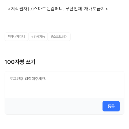
<저작권자(c)스마트앤컴퍼니. 무단전재-재배포금지>
#행사/세미나
#인공지능
#소프트웨어
100자평 쓰기
등록