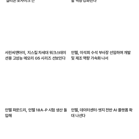
'실리콘 모자이크'는
발 역량 강화한다
서린씨앤아이, 지스킬 차세대 워크스테이
인텔, 이석희 수석 부사장 선임하며 개발
션용 고성능 메모리 G5 시리즈 선보인다
및 제조 역량 가속화 나서
인텔 파운드리, 인텔 18A-P 시험 생산 돌
인텔, 데이터센터·엣지 전반 AI 플랫폼 확
입해
대 나선다