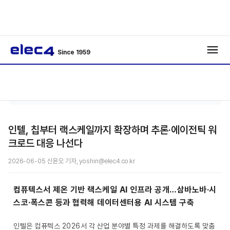
Since 1959
반도
기사보
/
/
체
기
인텔, 칩부터 랙스케일까지 확장하며 추론·에이전틱 워
크로드 대응 나선다
2026-06-05 신윤오 기자, yoshin@elec4.co.kr
컴퓨텍스서 제온 기반 랙스케일 AI 인프라 공개…삼바노바·시
스코·폭스콘 등과 협력해 데이터센터용 AI 시스템 구축
인텔은 컴퓨텍스 2026서 각 산업 분야별 특정 과제를 해결하도록 맞춤