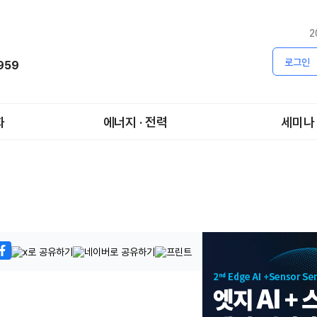
2
로그인
1959
화
에너지 · 전력
세미나