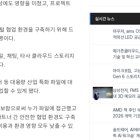
율성에도 영향을 미쳤고, 프로젝트
실시간 뉴스
털 협업 환경을 구축하기 위해 드
마우저, ams 
적외선 LED 공급
명이다.
니터링 및 탑승
메가존클라우드, 
, 채팅, 타사 클라우드 스토리지
기술 및 혁신 교
인재 양성한다
다.
마이크로칩, 고성
Gen 6 스토리
터 등 대용량 산업 특화 파일에 대
연해
할 수 있게 됐다.
삼성전자, FMS
대 3D 메모리 
비전 제시
 확보함으로써 누가 파일에 접근했고
AMD 잭 후인 부
2026 개막 기
파트너 간 안전한 협업 환경도 구축
 비용과 환경 영향 모두 낮출 수 있
솔트웨어, AI에
퀵 AI 워크숍’ 