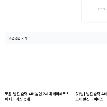
로옴 관련 기사
로옴, 발진 출력 4배 높인 2세대 테라헤르츠
[개발] 발진 출력 4
파 디바이스 공개
츠파 발진 디바이스