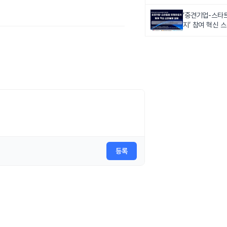
‘중견기업-스타
지’ 참여 혁신 
등록