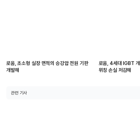
로옴, 초소형 실장 면적의 승강압 전원 기판
로옴, 4세대 IGBT
개발해
위칭 손실 저감해
관련 기사