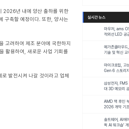
미 2026년 내에 양산 출하를 위한
실시간 뉴스
 구축할 예정이다. 또한, 양사는
마우저, ams 
적외선 LED 공급
니터링 및 탑승
황을 고려하여 제조 분야에 국한하지
메가존클라우드, 
력을 활용하여, 새로운 사업 기회를
기술 및 혁신 교
인재 양성한다
마이크로칩, 고성
Gen 6 스토리
계로 발전시켜 나갈 것이라고 업체
연해
삼성전자, FMS
대 3D 메모리 
비전 제시
AMD 잭 후인 부
2026 개막 기
솔트웨어, AI에
퀵 AI 워크숍’ 