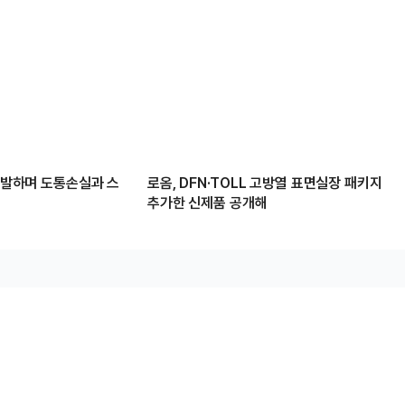
 개발하며 도통손실과 스
로옴, DFN·TOLL 고방열 표면실장 패키지
추가한 신제품 공개해