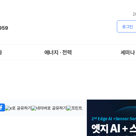
2
로그인
1959
화
에너지 · 전력
세미나