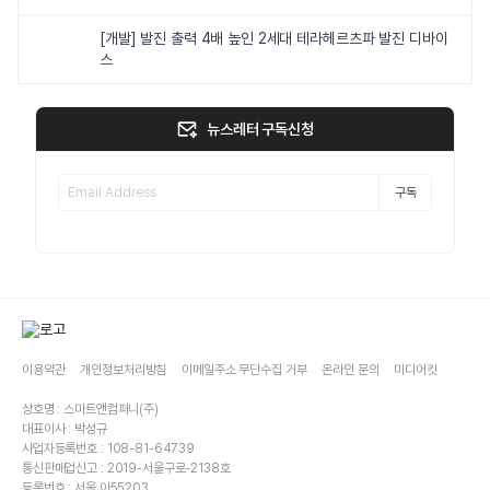
[개발] 발진 출력 4배 높인 2세대 테라헤르츠파 발진 디바이
스
뉴스레터 구독신청
구독
이용약관
개인정보처리방침
이메일주소 무단수집 거부
온라인 문의
미디어킷
상호명 : 스마트앤컴퍼니(주)
대표이사 : 박성규
사업자등록번호 : 108-81-64739
통신판매업신고 : 2019-서울구로-2138호
등록번호 : 서울,아55203