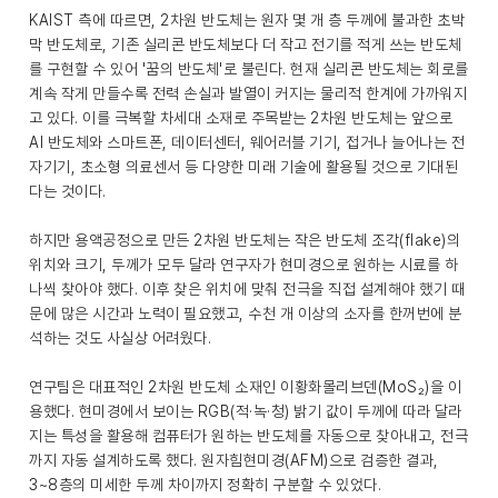
KAIST 측에 따르면, 2차원 반도체는 원자 몇 개 층 두께에 불과한 초박
막 반도체로, 기존 실리콘 반도체보다 더 작고 전기를 적게 쓰는 반도체
를 구현할 수 있어 '꿈의 반도체'로 불린다. 현재 실리콘 반도체는 회로를
계속 작게 만들수록 전력 손실과 발열이 커지는 물리적 한계에 가까워지
고 있다. 이를 극복할 차세대 소재로 주목받는 2차원 반도체는 앞으로
AI 반도체와 스마트폰, 데이터센터, 웨어러블 기기, 접거나 늘어나는 전
자기기, 초소형 의료센서 등 다양한 미래 기술에 활용될 것으로 기대된
다는 것이다.
하지만 용액공정으로 만든 2차원 반도체는 작은 반도체 조각(flake)의
위치와 크기, 두께가 모두 달라 연구자가 현미경으로 원하는 시료를 하
나씩 찾아야 했다. 이후 찾은 위치에 맞춰 전극을 직접 설계해야 했기 때
문에 많은 시간과 노력이 필요했고, 수천 개 이상의 소자를 한꺼번에 분
석하는 것도 사실상 어려웠다.
연구팀은 대표적인 2차원 반도체 소재인 이황화몰리브덴(MoS₂)을 이
용했다. 현미경에서 보이는 RGB(적·녹·청) 밝기 값이 두께에 따라 달라
지는 특성을 활용해 컴퓨터가 원하는 반도체를 자동으로 찾아내고, 전극
까지 자동 설계하도록 했다. 원자힘현미경(AFM)으로 검증한 결과,
3~8층의 미세한 두께 차이까지 정확히 구분할 수 있었다.