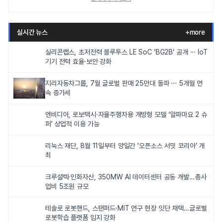
실시간 뉴스
+more
실리콘랩스, 초저전력 블루투스 LE SoC 'BG2B' 공개 ··· IoT
기기 전력 효율·보안 강화
지리자동차그룹, 7월 글로벌 판매 25만대 돌파 ··· 5개월 연
속 증가세
엔비디아, 로보택시·자율주행차용 개방형 모델 ‘알파마요 2 슈
퍼’ 상업적 이용 가능
리눅스 재단, 8월 11일부터 양일간 ‘오픈소스 서밋 코리아’ 개
최
크루셜텍·인화자산, 350MW AI 데이터센터 공동 개발…총사
업비 5조원 규모
테솔로 로봇핸드, 스탠퍼드·MIT 연구 현장 잇단 채택…글로벌
로봇학습 플랫폼 입지 강화