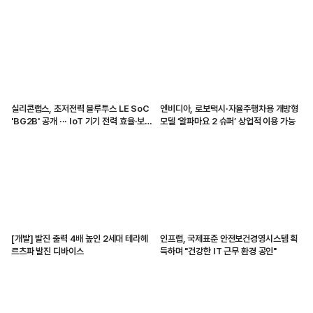
실리콘랩스, 초저전력 블루투스 LE SoC
엔비디아, 로보택시·자율주행차용 개방형
'BG2B' 공개 ··· IoT 기기 전력 효율·보안
모델 ‘알파마요 2 슈퍼’ 상업적 이용 가능
강화
[개발] 발진 출력 4배 높인 2세대 테라헤
인프랩, 국제표준 안전보건경영시스템 획
르츠파 발진 디바이스
득하며 "건강한 IT 근무 환경 공인"