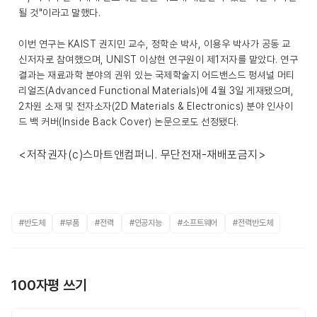
될 것"이라고 말했다.
이번 연구는 KAIST 권지민 교수, 정학순 박사, 이용우 박사가 공동 교
신저자로 참여했으며, UNIST 이상현 연구원이 제1저자를 맡았다. 연구
결과는 재료과학 분야의 권위 있는 국제학술지 어드밴스드 펑셔널 머티
리얼즈(Advanced Functional Materials)에 4월 3일 게재됐으며,
2차원 소재 및 전자소자(2D Materials & Electronics) 분야 인사이
드 백 커버(Inside Back Cover) 논문으로도 선정됐다.
<저작권자(c)스마트앤컴퍼니. 무단전재-재배포금지>
#반도체
#부품
#전력
#인공지능
#소프트웨어
#전력반도체
100자평 쓰기