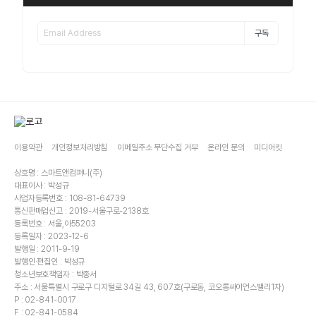
구독
이용약관
개인정보처리방침
이메일주소 무단수집 거부
온라인 문의
미디어킷
상호명 : 스마트앤컴퍼니(주)
대표이사 : 박성규
사업자등록번호 : 108-81-64739
통신판매업신고 : 2019-서울구로-2138호
등록번호 : 서울,아55203
등록일자 : 2023-12-6
발행일 : 2011-9-19
발행인·편집인 : 박성규
청소년보호책임자 : 박종서
주소 : 서울특별시 구로구 디지털로 34길 43, 607호(구로동, 코오롱싸이언스밸리1차)
P : 02-841-0017
F : 02-841-0584