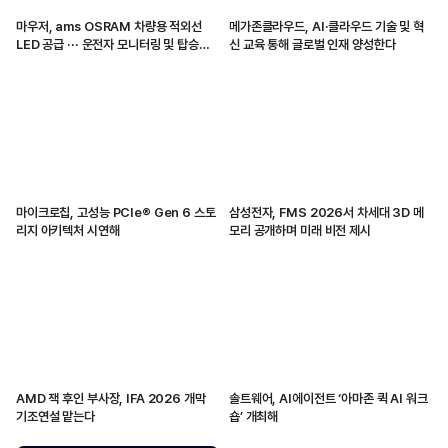
마우저, ams OSRAM 차량용 적외선
메가존클라우드, AI·클라우드 기술 및 혁
LED 공급 ··· 운전자 모니터링 및 탑승자
신 교육 통해 글로벌 인재 양성한다
감지 지원
마이크로칩, 고성능 PCIe® Gen 6 스토
삼성전자, FMS 2026서 차세대 3D 메
리지 아키텍처 시연해
모리 공개하며 미래 비전 제시
AMD 잭 후인 부사장, IFA 2026 개막
솔트웨어, AI에이전트 ‘아마존 퀵 AI 워크
기조연설 맡는다
숍’ 개최해