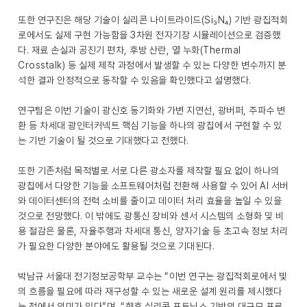
또한 연구진은 해당 기술이 실리콘 나이트라이드(Si₃N₄) 기반 광집적회
로에서도 실제 구현 가능함을 3차원 전자기장 시뮬레이션으로 검증했
다. 재료 손실과 공진기 편차, 후방 산란, 열 누화(Thermal
Crosstalk) 등 실제 제작 과정에서 발생할 수 있는 다양한 변수까지 분
석한 결과 안정적으로 동작할 수 있음을 확인했다고 설명했다.
연구팀은 이번 기술이 광신호 동기화와 가변 지연선, 광버퍼, 주파수 변
환 등 차세대 광인터커넥트 핵심 기능을 하나의 광칩에서 구현할 수 있
는 기반 기술이 될 것으로 기대했다고 전했다.
또한 기존처럼 목적별로 서로 다른 광소자를 제작할 필요 없이 하나의
광칩에서 다양한 기능을 소프트웨어처럼 전환해 사용할 수 있어 AI 서버
와 데이터센터의 전력 소비를 줄이고 데이터 처리 효율을 높일 수 있을
것으로 전망했다. 이 밖에도 광통신 장비와 센서 시스템의 소형화 및 비
용 절감은 물론, 자율주행과 차세대 통신, 양자기술 등 초고속 정보 처리
가 필요한 다양한 분야에도 활용될 것으로 기대된다.
박남규 서울대 전기정보공학부 교수는 “이번 연구는 광집적회로에서 빛
의 흐름을 필요에 따라 재구성할 수 있는 새로운 설계 원리를 제시했다
는 점에서 의미가 있다”며, “향후 실리콘 포토닉스 기반의 대규모 프로