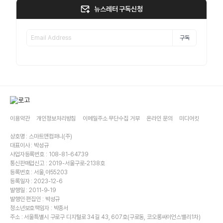
뉴스레터 구독신청
구독
이용약관
개인정보처리방침
이메일주소 무단수집 거부
온라인 문의
미디어킷
상호명 : 스마트앤컴퍼니(주)
대표이사 : 박성규
사업자등록번호 : 108-81-64739
통신판매업신고 : 2019-서울구로-2138호
등록번호 : 서울,아55203
등록일자 : 2023-12-6
발행일 : 2011-9-19
발행인·편집인 : 박성규
청소년보호책임자 : 박종서
주소 : 서울특별시 구로구 디지털로 34길 43, 607호(구로동, 코오롱싸이언스밸리1차)