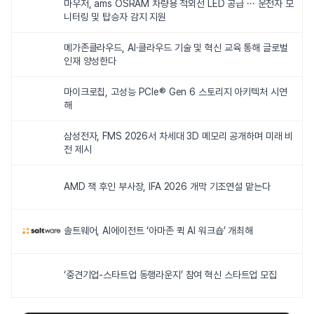
마우저, ams OSRAM 차량용 적외선 LED 공급 ··· 운전자 모
니터링 및 탑승자 감지 지원
메가존클라우드, AI·클라우드 기술 및 혁신 교육 통해 글로벌
인재 양성한다
마이크로칩, 고성능 PCIe® Gen 6 스토리지 아키텍처 시연
해
삼성전자, FMS 2026서 차세대 3D 메모리 공개하며 미래 비
전 제시
AMD 잭 후인 부사장, IFA 2026 개막 기조연설 맡는다
솔트웨어, AI에이전트 ‘아마존 퀵 AI 워크숍’ 개최해
‘중견기업-스타트업 동행라운지’ 참여 혁신 스타트업 모집