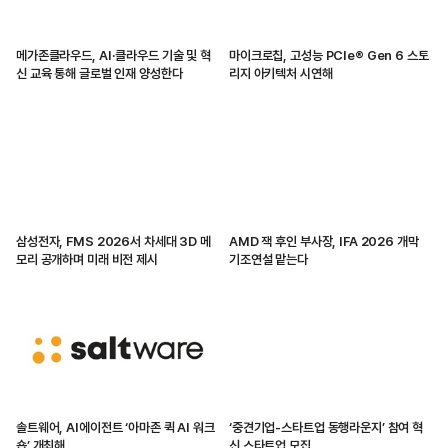
메가존클라우드, AI·클라우드 기술 및 혁
마이크로칩, 고성능 PCIe® Gen 6 스토
신 교육 통해 글로벌 인재 양성한다
리지 아키텍처 시연해
삼성전자, FMS 2026서 차세대 3D 메
AMD 잭 후인 부사장, IFA 2026 개막
모리 공개하며 미래 비전 제시
기조연설 맡는다
솔트웨어, AI에이전트 ‘아마존 퀵 AI 워크
‘중견기업-스타트업 동행라운지’ 참여 혁
숍’ 개최해
신 스타트업 모집