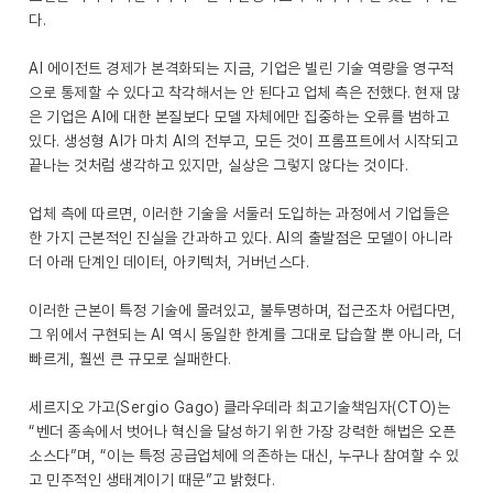
다.
AI 에이전트 경제가 본격화되는 지금, 기업은 빌린 기술 역량을 영구적
으로 통제할 수 있다고 착각해서는 안 된다고 업체 측은 전했다. 현재 많
은 기업은 AI에 대한 본질보다 모델 자체에만 집중하는 오류를 범하고
있다. 생성형 AI가 마치 AI의 전부고, 모든 것이 프롬프트에서 시작되고
끝나는 것처럼 생각하고 있지만, 실상은 그렇지 않다는 것이다.
업체 측에 따르면, 이러한 기술을 서둘러 도입하는 과정에서 기업들은
한 가지 근본적인 진실을 간과하고 있다. AI의 출발점은 모델이 아니라
더 아래 단계인 데이터, 아키텍처, 거버넌스다.
이러한 근본이 특정 기술에 몰려있고, 불투명하며, 접근조차 어렵다면,
그 위에서 구현되는 AI 역시 동일한 한계를 그대로 답습할 뿐 아니라, 더
빠르게, 훨씬 큰 규모로 실패한다.
세르지오 가고(Sergio Gago) 클라우데라 최고기술책임자(CTO)는
“벤더 종속에서 벗어나 혁신을 달성하기 위한 가장 강력한 해법은 오픈
소스다”며, “이는 특정 공급업체에 의존하는 대신, 누구나 참여할 수 있
고 민주적인 생태계이기 때문”고 밝혔다.