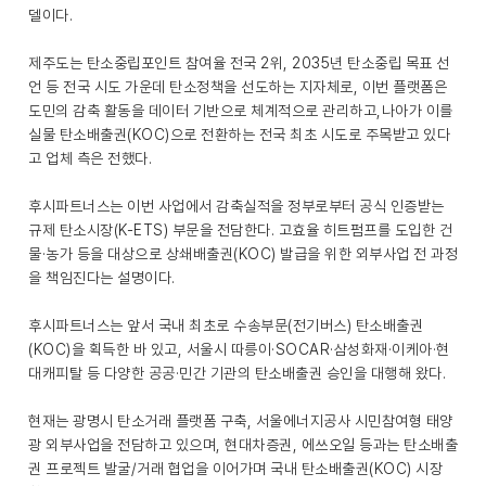
델이다.
제주도는 탄소중립포인트 참여율 전국 2위, 2035년 탄소중립 목표 선
언 등 전국 시도 가운데 탄소정책을 선도하는 지자체로, 이번 플랫폼은
도민의 감축 활동을 데이터 기반으로 체계적으로 관리하고,나아가 이를
실물 탄소배출권(KOC)으로 전환하는 전국 최초 시도로 주목받고 있다
고 업체 측은 전했다.
후시파트너스는 이번 사업에서 감축실적을 정부로부터 공식 인증받는
규제 탄소시장(K-ETS) 부문을 전담한다. 고효율 히트펌프를 도입한 건
물·농가 등을 대상으로 상쇄배출권(KOC) 발급을 위한 외부사업 전 과정
을 책임진다는 설명이다.
후시파트너스는 앞서 국내 최초로 수송부문(전기버스) 탄소배출권
(KOC)을 획득한 바 있고, 서울시 따릉이·SOCAR·삼성화재·이케아·현
대캐피탈 등 다양한 공공·민간 기관의 탄소배출권 승인을 대행해 왔다.
현재는 광명시 탄소거래 플랫폼 구축, 서울에너지공사 시민참여형 태양
광 외부사업을 전담하고 있으며, 현대차증권, 에쓰오일 등과는 탄소배출
권 프로젝트 발굴/거래 협업을 이어가며 국내 탄소배출권(KOC) 시장