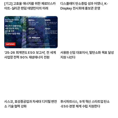
[기고] 고효율 에너지를 위한 페로브스카
디스플레이 탄소중립 성과 어땠나, K-
이트-실리콘 탠덤 태양전지의 미래
Display 전시회에 홍보관 운영
‘25-26 회계연도 ESG 보고서’, 전 세계
서용환 신임 대표이사, 탈탄소화 목표 달성
사업장 전력 90% 재생에너지 전환
지원 나선다
시스코, 효성중공업과 차세대 디지털 변전
후시파트너스, 9개 혁신 스타트업 탄소
소 기술 협력 강화
·ESG 경영 체계 수립 지원한다