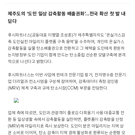
제주도의 ‘도민 일상 감축활동 배출권화’...전국 확산 첫 발 내
딛다
후시파트너스(공동대표 이행열·조성훈)가 제주특별자치도 '온실가스감
축 도민실천 마일리지 플랫폼 구축 용역'을 수주하며, 개인의 온실가스
감축활동을 실물 탄소배출권으로 전환하고 그 혜택을 도민에게 환원하
는지방정부·도민·기업이 함께 만드는 탄소중립 선순환 모델구축에 본격
적으로 나선다고 밝혔다다.
후시파트너스는 이번 사업에 핀테크 전문기업 핑거, 전자영수증 전문기
업 더리얼과 컨소시엄을 구성해 참여하며, 감축데이터 측정·검인증
(MRV) 체계 구축과 규제 탄소시장(CCM) 부문을 전담한다.
업체 측에 따르면, 도민과 관광객이 플로깅·다회용기 사용·대중교통 전
환 등 일상생활 속에서 감축활동을 실천하면, 플랫폼이 감축량을 산정
(MRV)해 마일리지로 즉시 보상한다. 도민이 받은 마일리지는 지역 상
권 소비로 이어져, 탄소 감축이 지역 경제 활성화로 환류되는 순환형 모