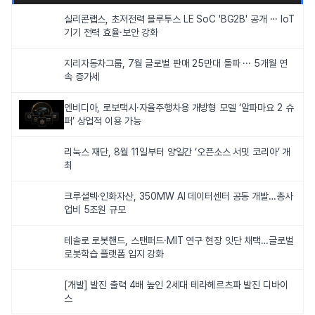
실리콘랩스, 초저전력 블루투스 LE SoC 'BG2B' 공개 ··· IoT
기기 전력 효율·보안 강화
지리자동차그룹, 7월 글로벌 판매 25만대 돌파 ··· 5개월 연
속 증가세
엔비디아, 로보택시·자율주행차용 개방형 모델 ‘알파마요 2 슈
퍼’ 상업적 이용 가능
리눅스 재단, 8월 11일부터 양일간 ‘오픈소스 서밋 코리아’ 개
최
크루셜텍·인화자산, 350MW AI 데이터센터 공동 개발…총사
업비 5조원 규모
테솔로 로봇핸드, 스탠퍼드·MIT 연구 현장 잇단 채택…글로벌
로봇학습 플랫폼 입지 강화
[개발] 발진 출력 4배 높인 2세대 테라헤르츠파 발진 디바이
스