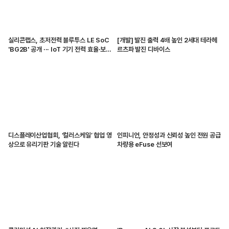
실리콘랩스, 초저전력 블루투스 LE SoC
[개발] 발진 출력 4배 높인 2세대 테라헤
'BG2B' 공개 ··· IoT 기기 전력 효율·보안
르츠파 발진 디바이스
강화
디스플레이산업협회, ‘컬러스케일’ 협업 영
인피니언, 안정성과 신뢰성 높인 전원 공급
상으로 유리기판 기술 알린다
차량용 eFuse 선보여