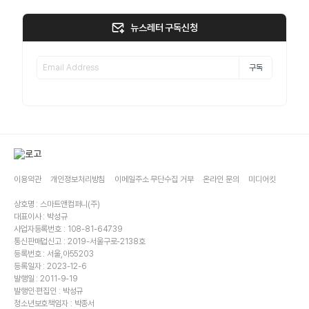
뉴스레터 구독신청
구독
이용약관
개인정보처리방침
이메일주소 무단수집 거부
온라인 문의
미디어킷
상호명 : 스마트앤컴퍼니(주)
대표이사 : 박성규
사업자등록번호 : 108-81-64739
통신판매업신고 : 2019-서울구로-2138호
등록번호 : 서울,아55203
등록일자 : 2023-12-6
발행일 : 2011-9-19
발행인·편집인 : 박성규
청소년보호책임자 : 박종서