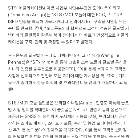
ST의 애플리케이션별 제품 사업부 사업본부장인 도메니코 아리고
(Domenico Arrigo)는 “ST87M01 모듈에 대한 FCC, PTCRB,
ISED 인증을 획득해 미국과 캐나다 전역에서 IoT 구축을 지원할 모든
준비를 완료했다”며, “오노몬도와의 협력으로 고객이 검증된 글로벌 커
넥티비티 플랫폼을 활용해 북미 전역에서 더 빠르고 안정적으로 애플리
케이션을 구축, 관리 및 확장할 수 있다”고 밝혔다.
오노몬도의 글로벌 파트너십 디렉터인 와니그 르 페넥(Wanig Le
Pennec)은 “ST와의 협력을 통해 고효율 소형 모듈과 글로벌 통신을
하나의 인증된 솔루션으로 제공한다”며, “이를 통해 북미 지역 고객은
시장에 선제적으로 진입해 모든 기기에 대한 가시성을 확보하며, 기기
규모가 증가해도 성능 최적화 및 효과적인 비용 관리가 가능하다”고 말
했다.
ST87M01 모듈 플랫폼은 브라질 아나텔(Anatel) 인증도 획득해 글로
벌 시장 입지를 확대한다. 이 플랫폼은 NB-IoT 연결 기능과 옵션으로
제공되는 GNSS 및 와이파이 포지셔닝 기능을 갖춰, 브라질에서 급성
장하는 스마트 계량기, 스마트 가로등, 축산 및 농업 모니터링 센서, 자
산 추적 등 IoT 분야의 잠재력을 극대화한다. 이를 통해 고객은 브라질
의 커넥티드 인프라 요건에 부합하는 소형·고효율·고확장성 솔루션을 출