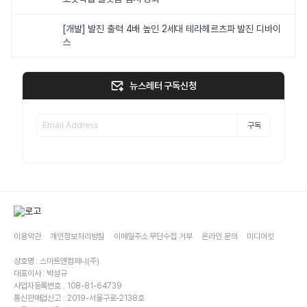
[개발] 발진 출력 4배 높인 2세대 테라헤르츠파 발진 디바이
스
뉴스레터 구독신청
구독
이용약관
개인정보처리방침
이메일주소 무단수집 거부
온라인 문의
미디어킷
상호명 : 스마트앤컴퍼니(주)
대표이사 : 박성규
사업자등록번호 : 108-81-64739
통신판매업신고 : 2019-서울구로-2138호