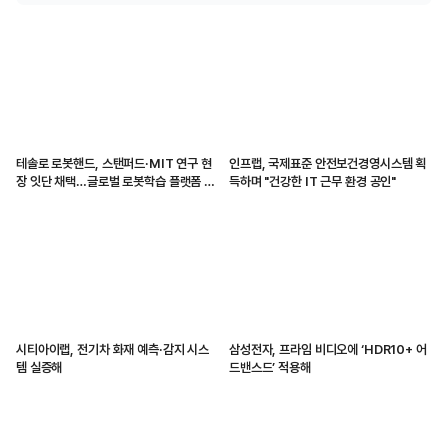
테솔로 로봇핸드, 스탠퍼드·MIT 연구 현
인프랩, 국제표준 안전보건경영시스템 획
장 잇단 채택…글로벌 로봇학습 플랫폼 입
득하며 "건강한 IT 근무 환경 공인"
지 강화
시티아이랩, 전기차 화재 예측·감지 시스
삼성전자, 프라임 비디오에 ‘HDR10+ 어
템 실증해
드밴스드’ 적용해