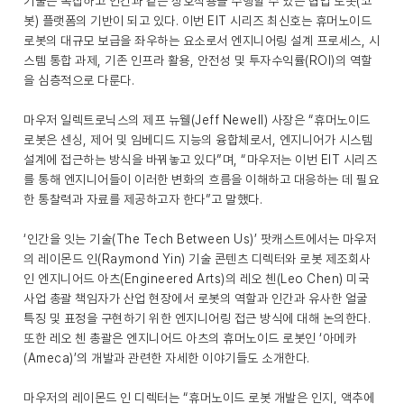
기술은 복잡하고 인간과 같은 상호작용을 수행할 수 있는 협업 로봇(코
봇) 플랫폼의 기반이 되고 있다. 이번 EIT 시리즈 최신호는 휴머노이드
로봇의 대규모 보급을 좌우하는 요소로서 엔지니어링 설계 프로세스, 시
스템 통합 과제, 기존 인프라 활용, 안전성 및 투자수익률(ROI)의 역할
을 심층적으로 다룬다.
마우저 일렉트로닉스의 제프 뉴웰(Jeff Newell) 사장은 “휴머노이드
로봇은 센싱, 제어 및 임베디드 지능의 융합체로서, 엔지니어가 시스템
설계에 접근하는 방식을 바꿔놓고 있다”며, “마우저는 이번 EIT 시리즈
를 통해 엔지니어들이 이러한 변화의 흐름을 이해하고 대응하는 데 필요
한 통찰력과 자료를 제공하고자 한다”고 말했다.
‘인간을 잇는 기술(The Tech Between Us)’ 팟캐스트에서는 마우저
의 레이몬드 인(Raymond Yin) 기술 콘텐츠 디렉터와 로봇 제조회사
인 엔지니어드 아츠(Engineered Arts)의 레오 첸(Leo Chen) 미국
사업 총괄 책임자가 산업 현장에서 로봇의 역할과 인간과 유사한 얼굴
특징 및 표정을 구현하기 위한 엔지니어링 접근 방식에 대해 논의한다.
또한 레오 첸 총괄은 엔지니어드 아츠의 휴머노이드 로봇인 ‘아메카
(Ameca)’의 개발과 관련한 자세한 이야기들도 소개한다.
마우저의 레이몬드 인 디렉터는 “휴머노이드 로봇 개발은 인지, 액추에