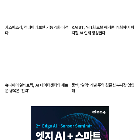
카스퍼스키, 컨테이너 보안 기능 강화 나선
KAIST, '제1회 로봇 해커톤' 개최하며 피
다
지컬 AI 인재 양성한다
슈나이더 일렉트릭, AI 데이터센터의 새로
쿤텍, ‘알약’ 개발 주역 김준섭 부사장 영입
운 병목은 ‘전력’
해