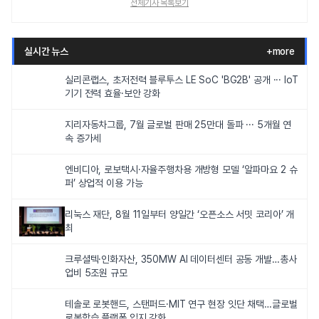
전체기사 목록보기
실시간 뉴스
+more
실리콘랩스, 초저전력 블루투스 LE SoC 'BG2B' 공개 ··· IoT
기기 전력 효율·보안 강화
지리자동차그룹, 7월 글로벌 판매 25만대 돌파 ··· 5개월 연
속 증가세
엔비디아, 로보택시·자율주행차용 개방형 모델 ‘알파마요 2 슈
퍼’ 상업적 이용 가능
리눅스 재단, 8월 11일부터 양일간 ‘오픈소스 서밋 코리아’ 개
최
크루셜텍·인화자산, 350MW AI 데이터센터 공동 개발…총사
업비 5조원 규모
테솔로 로봇핸드, 스탠퍼드·MIT 연구 현장 잇단 채택…글로벌
로봇학습 플랫폼 입지 강화