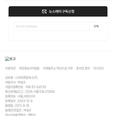
뉴스레터 구독신청
구독
이용약관
개인정보처리방침
이메일주소 무단수집 거부
온라인 문의
미디어킷
상호명 : 스마트앤컴퍼니(주)
대표이사 : 박성규
사업자등록번호 : 108-81-64739
통신판매업신고 : 2019-서울구로-2138호
등록번호 : 서울,아55203
등록일자 : 2023-12-6
발행일 : 2011-9-19
발행인·편집인 : 박성규
청소년보호책임자 : 박종서