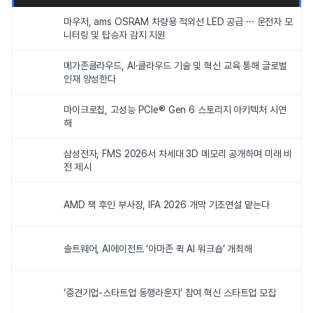
마우저, ams OSRAM 차량용 적외선 LED 공급 ··· 운전자 모
니터링 및 탑승자 감지 지원
메가존클라우드, AI·클라우드 기술 및 혁신 교육 통해 글로벌
인재 양성한다
마이크로칩, 고성능 PCIe® Gen 6 스토리지 아키텍처 시연
해
삼성전자, FMS 2026서 차세대 3D 메모리 공개하며 미래 비
전 제시
AMD 잭 후인 부사장, IFA 2026 개막 기조연설 맡는다
솔트웨어, AI에이전트 ‘아마존 퀵 AI 워크숍’ 개최해
‘중견기업-스타트업 동행라운지’ 참여 혁신 스타트업 모집