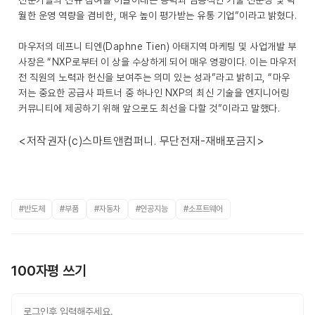
전문가들의 신규 참여를 이끌어내는 능력과 심층적인 기술 전문성 및 탁
월한 운영 역량을 겸비한, 매우 높이 평가받는 유통 기업”이라고 밝혔다.
마우저의 데프니 티엔(Daphne Tien) 아태지역 마케팅 및 사업개발 부
사장은 “NXP로부터 이 상을 수상하게 되어 매우 영광이다. 이는 마우저
전 직원의 노력과 헌신을 보여주는 의미 있는 성과”라고 밝히고, “마우
저는 중요한 공급사 파트너 중 하나인 NXP의 최신 기술을 엔지니어링
커뮤니티에 제공하기 위해 앞으로도 최선을 다할 것”이라고 말했다.
<저작권자(c)스마트앤컴퍼니. 무단전재-재배포금지>
#반도체
#부품
#자동차
#인공지능
#소프트웨어
100자평 쓰기