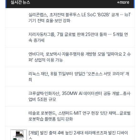
실시간 뉴스
+more
실리콘랩스, 초저전력 블루투스 LE SoC 'BG2B' 공개 ··· IoT
기기 전력 효율·보안 강화
지리자동차그룹, 7월 글로벌 판매 25만대 돌파 ··· 5개월 연
속 증가세
엔비디아, 로보택시·자율주행차용 개방형 모델 ‘알파마요 2 슈
퍼’ 상업적 이용 가능
리눅스 재단, 8월 11일부터 양일간 ‘오픈소스 서밋 코리아’ 개
최
크루셜텍·인화자산, 350MW AI 데이터센터 공동 개발…총사
업비 5조원 규모
테솔로 로봇핸드, 스탠퍼드·MIT 연구 현장 잇단 채택…글로벌
로봇학습 플랫폼 입지 강화
[개발] 발진 출력 4배 높인 2세대 테라헤르츠파 발진 디바이
스