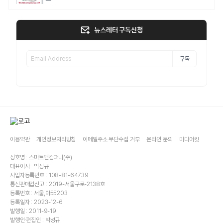
뉴스레터 구독신청
구독
이용약관
개인정보처리방침
이메일주소 무단수집 거부
온라인 문의
미디어킷
상호명 : 스마트앤컴퍼니(주)
대표이사 : 박성규
사업자등록번호 : 108-81-64739
통신판매업신고 : 2019-서울구로-2138호
등록번호 : 서울,아55203
등록일자 : 2023-12-6
발행일 : 2011-9-19
발행인·편집인 : 박성규