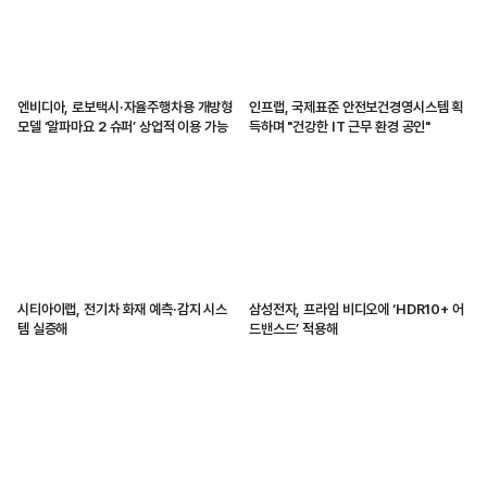
엔비디아, 로보택시·자율주행차용 개방형
인프랩, 국제표준 안전보건경영시스템 획
모델 ‘알파마요 2 슈퍼’ 상업적 이용 가능
득하며 "건강한 IT 근무 환경 공인"
시티아이랩, 전기차 화재 예측·감지 시스
삼성전자, 프라임 비디오에 ‘HDR10+ 어
템 실증해
드밴스드’ 적용해