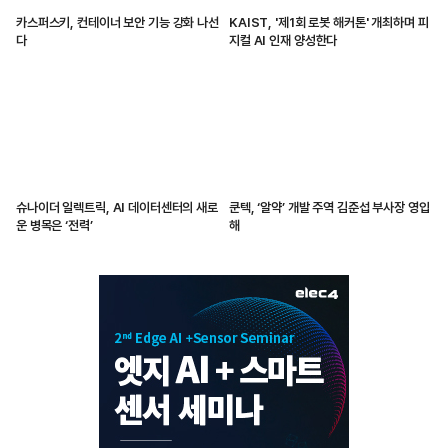
카스퍼스키, 컨테이너 보안 기능 강화 나선
KAIST, '제1회 로봇 해커톤' 개최하며 피
다
지컬 AI 인재 양성한다
슈나이더 일렉트릭, AI 데이터센터의 새로
쿤텍, ‘알약’ 개발 주역 김준섭 부사장 영입
운 병목은 ‘전력’
해