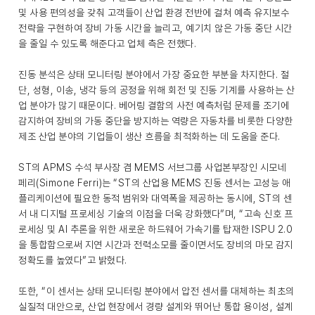
및 사용 편의성을 갖춰 고객들이 산업 환경 전반에 걸쳐 예측 유지보수
전략을 구현하여 장비 가동 시간을 늘리고, 예기치 않은 가동 중단 시간
을 줄일 수 있도록 해준다고 업체 측은 전했다.
진동 분석은 상태 모니터링 분야에서 가장 중요한 부분을 차지한다. 절
단, 성형, 이송, 냉각 등의 공정을 위해 회전 및 진동 기계를 사용하는 산
업 분야가 많기 때문이다. 베어링 결함의 사전 예측처럼 문제를 조기에
감지하여 장비의 가동 중단을 방지하는 역량은 자동차를 비롯한 다양한
제조 산업 분야의 기업들이 생산 흐름을 최적화하는 데 도움을 준다.
ST의 APMS 수석 부사장 겸 MEMS 서브그룹 사업본부장인 시모네
페리(Simone Ferri)는 “ST의 산업용 MEMS 진동 센서는 고성능 애
플리케이션에 필요한 동적 범위와 대역폭을 제공하는 동시에, ST의 센
서 내 디지털 프로세싱 기술의 이점을 더욱 강화했다”며, “고속 신호 프
로세싱 및 AI 추론을 위한 새로운 하드웨어 가속기를 탑재한 ISPU 2.0
을 통합함으로써 지연 시간과 전력소모를 줄이면서도 장비의 마모 감지
정확도를 높였다”고 밝혔다.
또한, “이 센서는 상태 모니터링 분야에서 압전 센서를 대체하는 최초의
실질적 대안으로, 산업 현장에서 경량 설계와 뛰어난 통합 용이성, 설계