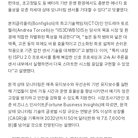
편의성, 초고정밀도 등 배터리 기반 운영 환경에서도 충분한 에너지 효
율성을 갖춘 차세대 상태 모니터링 센서를 기대할 수 있다”고 덧붙였다.
본피글리올리(Bonfiglioli)의 최고기술책임자(CTO)인 안드레아 토르
첼리(Andrea Torcelli)는 “IIS3DWB10IS는 당사의 목표 시장 및 환
경에 적합한 차별화된 특성을 제공한다”며, “높은 동적 범위와 넓은 대
역폭, 고온 동작 외에도 비용 효율적이고 간소화된 회로 설계와 손쉬운
적용으로 기존 압전 센서 기술을 대체했다”고 밝혔다. 이어, “특히 내장
된 ISPU 2.0 프로세서를 통해 복잡한 신호 프로세싱과 고속 AI 추론을
센서 내부에서 실행하면서 더욱 스마트한 시스템 응답을 구현할 수 있었
다”고 설명했다.
원격 상태 모니터링은 예측 유지보수와 우선순위 기반 유지보수를 실현
해 기업들이 장비 가동 시간과 운영 효율성을 향상시키면서 예기치 않은
고장을 방지하고 안전을 강화할 수 있도록 지원한다. 시장조사기관인 포
춘 비즈니스 인사이트(Fortune Business Insights)에 따르면, 원격
상태 모니터링 기술의 글로벌 시장 규모는 연평균 9% 이상의 성장률
(CAGR)을 기록하며 2032년까지 50억 달러(한화 약 7조 7,600억
원)를 넘어설 것으로 전망된다는 설명이다.