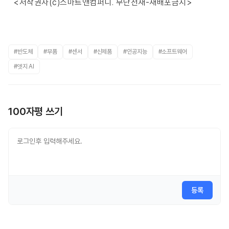
<저작권자(c)스마트앤컴퍼니. 무단전재-재배포금지>
#반도체
#부품
#센서
#신제품
#인공지능
#소프트웨어
#엣지 AI
100자평 쓰기
등록