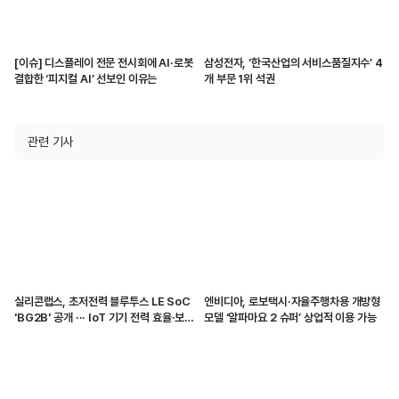
[이슈] 디스플레이 전문 전시회에 AI·로봇
삼성전자, ‘한국산업의 서비스품질지수’ 4
결합한 ‘피지컬 AI’ 선보인 이유는
개 부문 1위 석권
관련 기사
실리콘랩스, 초저전력 블루투스 LE SoC
엔비디아, 로보택시·자율주행차용 개방형
'BG2B' 공개 ··· IoT 기기 전력 효율·보안
모델 ‘알파마요 2 슈퍼’ 상업적 이용 가능
강화