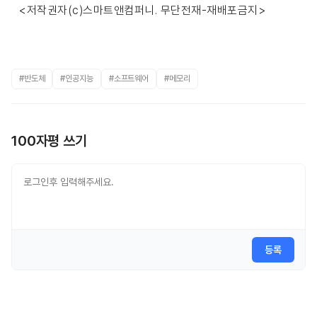
<저작권자(c)스마트앤컴퍼니. 무단전재-재배포금지>
#반도체
#인공지능
#소프트웨어
#메모리
100자평 쓰기
등록