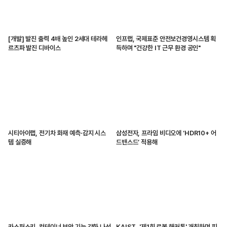
[개발] 발진 출력 4배 높인 2세대 테라헤
인프랩, 국제표준 안전보건경영시스템 획
르츠파 발진 디바이스
득하며 "건강한 IT 근무 환경 공인"
시티아이랩, 전기차 화재 예측·감지 시스
삼성전자, 프라임 비디오에 ‘HDR10+ 어
템 실증해
드밴스드’ 적용해
카스퍼스키, 컨테이너 보안 기능 강화 나선
KAIST, '제1회 로봇 해커톤' 개최하며 피