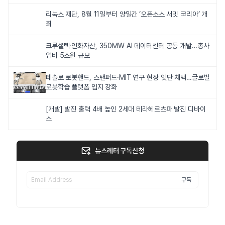
리눅스 재단, 8월 11일부터 양일간 ‘오픈소스 서밋 코리아’ 개
최
크루셜텍·인화자산, 350MW AI 데이터센터 공동 개발…총사
업비 5조원 규모
테솔로 로봇핸드, 스탠퍼드·MIT 연구 현장 잇단 채택…글로벌
로봇학습 플랫폼 입지 강화
[개발] 발진 출력 4배 높인 2세대 테라헤르츠파 발진 디바이
스
뉴스레터 구독신청
구독