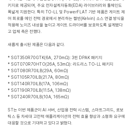
키지로 제공되며, 주요 전자설계자동화(EDA) 라이브러리와 툴체인도
폭넓게 지원한다. 특히 TO-LL 및 PowerFLAT 기반 제품은 게이트 제
어 회로를 메인 전력 경로에서 분리하는 켈빈(Kelvin) 소스 연결 방식을
적용해 노이즈 내성을 높이고 게이트 드라이버를 보호하도록 설계됐다
고 업체 측은 전했다.
새롭게 출시된 제품은 다음과 같다.
* SGT350R70GTK(6A, 270mΩ): 3핀 DPAK 패키지
* SGT070R70HTO(26A, 53mΩ): 리드리스 TO-LL 패키지
* SGT080R70ILB(29A, 60mΩ)
* SGT105R70ILB(21.7A, 80mΩ)
* SGT140R70ILB(17A, 106mΩ)
* SGT190R70ILB(11.5A, 138mΩ)
* SGT240R70ILB(10A, 165mΩ)
ST는 이번 제품군이 AI 서버, 산업용 전력 시스템, 스마트그리드, 로보
틱스 등 차세대 고전력 애플리케이션의 전력 효율 향상과 소형화 요구에
대응할 것으로 기대하고 있다고 밝혔다.