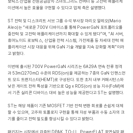
보틱스·산업용 전원공급장치·스마트그리드 컨버터 등 고전력 애플리케
이션에서 높은 효율을 구현할 수 있다고 업체 측은 설명했다.
ST 전력 및 디스크리트 서브 그룹 수석 부사장 마리오 알레오(Mario
Aleo)는 “새로운 700V 디바이스를 통해 PowerGaN 포트폴리오를
중전력 및 고전력 애플리케이션까지 확대할 수 있게 됐다”며, “AI 서버,
휴머노이드 로보틱스, 산업용 전력 시스템, 가전제품 등 차세대 전력 애
플리케이션 시장 대응을 위해 GaN 기술 개발을 지속 강화할 계획”이라
고 밝혔다.
이번에 출시된 700V PowerGaN 시리즈는 6A29A 연속 전류 정격
과 53mΩ270mΩ 수준의 RDS(on)을 제공하는 7종의 GaN 인핸스먼
트 모드 트랜지스터(HEMT)로 구성된다. 또한 초저 내부 커패시턴스와
낮은 게이트 전하 특성을 기반으로 Qg x RDS(on) 성능 지수(FoM)에
서 기존 실리콘 디바이스 대비 높은 성능을 제공한다고 ST는 설명했다.
ST는 해당 제품이 기존 MOSFET 기반 전력 변환 회로를 손쉽게 대체
할 수 있으며, 고주파 토폴로지 구현을 통해 자성 부품과 수동 소자의 크
기를 줄이고 전력 밀도를 향상시킬 수 있다고 밝혔다.
패키지는 시장에서 검증된 DPAK, TO-LL, PowerFLAT 표면실장 패