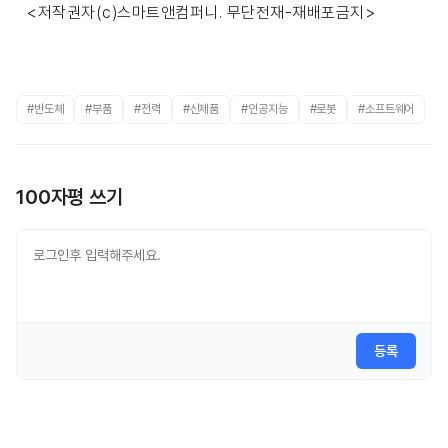
<저작권자(c)스마트앤컴퍼니. 무단전재-재배포금지>
#반도체
#부품
#전력
#신제품
#인공지능
#로봇
#소프트웨어
100자평 쓰기
등록