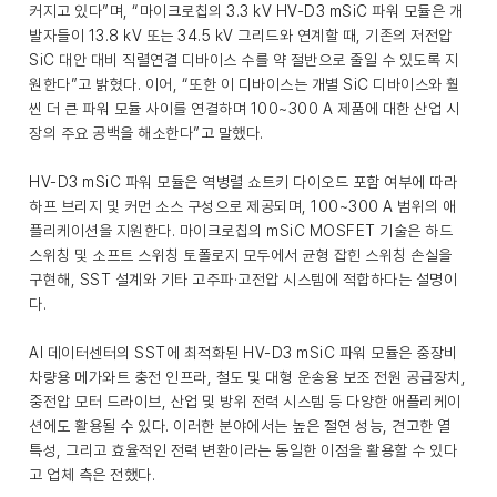
커지고 있다”며, “마이크로칩의 3.3 kV HV-D3 mSiC 파워 모듈은 개
발자들이 13.8 kV 또는 34.5 kV 그리드와 연계할 때, 기존의 저전압
SiC 대안 대비 직렬연결 디바이스 수를 약 절반으로 줄일 수 있도록 지
원한다”고 밝혔다. 이어, “또한 이 디바이스는 개별 SiC 디바이스와 훨
씬 더 큰 파워 모듈 사이를 연결하며 100~300 A 제품에 대한 산업 시
장의 주요 공백을 해소한다”고 말했다.
HV-D3 mSiC 파워 모듈은 역병렬 쇼트키 다이오드 포함 여부에 따라
하프 브리지 및 커먼 소스 구성으로 제공되며, 100~300 A 범위의 애
플리케이션을 지원한다. 마이크로칩의 mSiC MOSFET 기술은 하드
스위칭 및 소프트 스위칭 토폴로지 모두에서 균형 잡힌 스위칭 손실을
구현해, SST 설계와 기타 고주파·고전압 시스템에 적합하다는 설명이
다.
AI 데이터센터의 SST에 최적화된 HV-D3 mSiC 파워 모듈은 중장비
차량용 메가와트 충전 인프라, 철도 및 대형 운송용 보조 전원 공급장치,
중전압 모터 드라이브, 산업 및 방위 전력 시스템 등 다양한 애플리케이
션에도 활용될 수 있다. 이러한 분야에서는 높은 절연 성능, 견고한 열
특성, 그리고 효율적인 전력 변환이라는 동일한 이점을 활용할 수 있다
고 업체 측은 전했다.