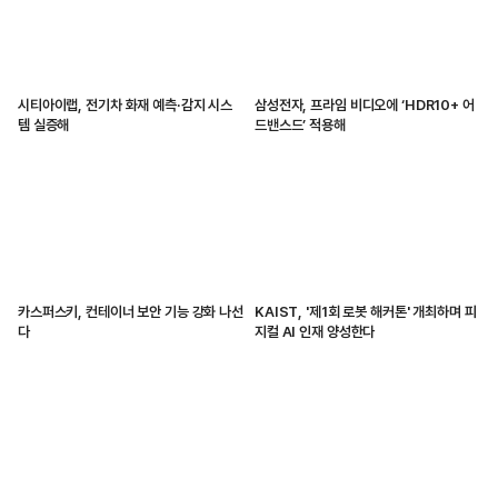
시티아이랩, 전기차 화재 예측·감지 시스
삼성전자, 프라임 비디오에 ‘HDR10+ 어
템 실증해
드밴스드’ 적용해
카스퍼스키, 컨테이너 보안 기능 강화 나선
KAIST, '제1회 로봇 해커톤' 개최하며 피
다
지컬 AI 인재 양성한다