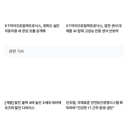
ST마이크로일렉트로닉스, 정확도 높인
ST마이크로일렉트로닉스, 압전 센서 대
자동차용 새 관성 모듈 공개해
체할 AI 탑재 고성능 진동 센서 선보여
관련 기사
[개발] 발진 출력 4배 높인 2세대 테라헤
인프랩, 국제표준 안전보건경영시스템 획
르츠파 발진 디바이스
득하며 "건강한 IT 근무 환경 공인"