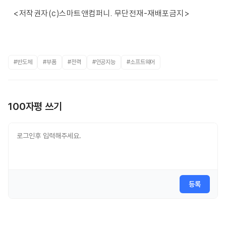
<저작권자(c)스마트앤컴퍼니. 무단전재-재배포금지>
#반도체
#부품
#전력
#인공지능
#소프트웨어
100자평 쓰기
등록