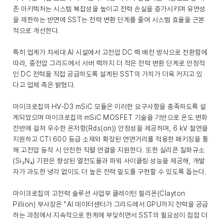
존 아키텍처는 시스템 복잡성을 높이고 전력 손실을 증가시키며 유연성
을 제한하는 반면에 SST는 전력 변환 단계를 줄여 시스템 효율을 근본
적으로 개선한다.
특히 업계가 차세대 AI 시설에서 고전압 DC 랙 배전 방식으로 전환함에
따라, 중전압 그리드에서 서버 랙까지 더 적은 전력 변환 단계로 안정적
인 DC 전력을 직접 공급하도록 설계된 SST의 가치가 더욱 커지고 있
다고 업체 측은 밝혔다.
마이크로칩의 HV-D3 mSiC 모듈은 이러한 요구사항을 충족하도록 설
계되었으며 마이크로칩의 mSiC MOSFET 기술을 기반으로 온도 변화
전반에 걸쳐 우수한 온저항(Rds(on)) 안정성을 제공하며, 6 kV 절연을
지원하고 CTI 600 등급 소재와 확장된 연면거리를 적용한 패키징을 통
해 고전압 동작 시 안전한 직렬 연결을 지원한다. 또한 실리콘 질화규소
(Si₃N₄) 기판은 향상된 열전도율과 파워 사이클링 성능을 제공해, 개발
자가 과도한 냉각 없이도 더 높은 전력 밀도를 구현할 수 있도록 돕는다.
마이크로칩의 고전력 솔루션 사업부 클레이턴 필리온(Clayton
Pillion) 부사장은 “AI 데이터센터가 그리드에서 GPU까지 전력을 공급
하는 과정에서 지속적으로 한계에 부딪히면서 SST의 필요성이 점점 더