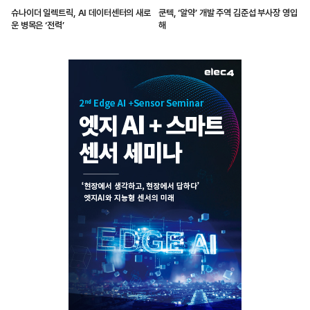
슈나이더 일렉트릭, AI 데이터센터의 새로
쿤텍, ‘알약’ 개발 주역 김준섭 부사장 영입
운 병목은 ‘전력’
해