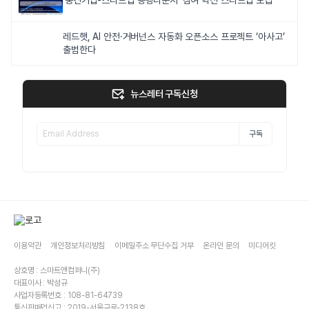
레드햇, AI 안전·거버넌스 자동화 오픈소스 프로젝트 ‘아사고’
출범한다
뉴스레터 구독신청
구독
이용약관
개인정보처리방침
이메일주소 무단수집 거부
온라인 문의
미디어킷
상호명 : 스마트앤컴퍼니(주)
대표이사 : 박성규
사업자등록번호 : 108-81-64739
통신판매업신고 : 2019-서울구로-2138호