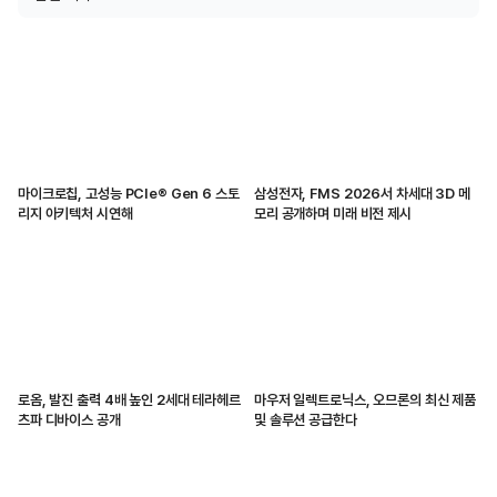
마이크로칩, 고성능 PCIe® Gen 6 스토
삼성전자, FMS 2026서 차세대 3D 메
리지 아키텍처 시연해
모리 공개하며 미래 비전 제시
로옴, 발진 출력 4배 높인 2세대 테라헤르
마우저 일렉트로닉스, 오므론의 최신 제품
츠파 디바이스 공개
및 솔루션 공급한다