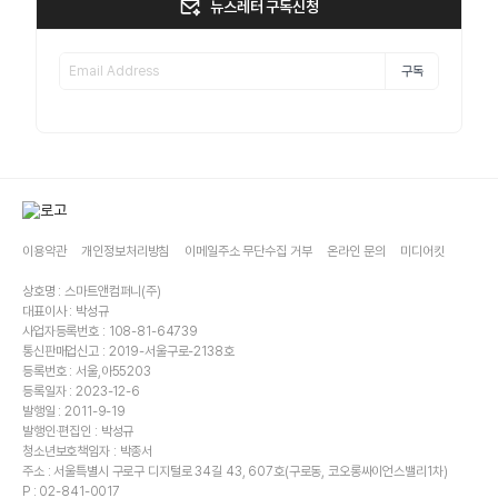
뉴스레터 구독신청
구독
이용약관
개인정보처리방침
이메일주소 무단수집 거부
온라인 문의
미디어킷
상호명 : 스마트앤컴퍼니(주)
대표이사 : 박성규
사업자등록번호 : 108-81-64739
통신판매업신고 : 2019-서울구로-2138호
등록번호 : 서울,아55203
등록일자 : 2023-12-6
발행일 : 2011-9-19
발행인·편집인 : 박성규
청소년보호책임자 : 박종서
주소 : 서울특별시 구로구 디지털로 34길 43, 607호(구로동, 코오롱싸이언스밸리1차)
P : 02-841-0017