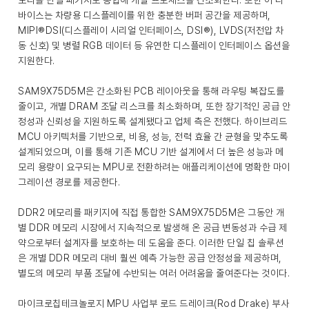
모리를 단일 패키지로 통합해 개발 프로세스를 간소화한다. 또한 이 디
바이스는 차량용 디스플레이를 위한 충분한 버퍼 공간을 제공하며,
MIPI®DSI(디스플레이 시리얼 인터페이스, DSI®), LVDS(저전압 차
동 신호) 및 병렬 RGB 데이터 등 유연한 디스플레이 인터페이스 옵션을
지원한다.
SAM9X75D5M은 간소화된 PCB 레이아웃을 통해 라우팅 복잡도를
줄이고, 개별 DRAM 조달 리스크를 최소화하며, 또한 장기적인 공급 안
정성과 신뢰성을 지원하도록 설계됐다고 업체 측은 전했다. 하이브리드
MCU 아키텍처를 기반으로, 비용, 성능, 전력 효율 간 균형을 맞추도록
설계되었으며, 이를 통해 기존 MCU 기반 설계에서 더 높은 성능과 메
모리 용량이 요구되는 MPU로 전환하려는 애플리케이션에 명확한 마이
그레이션 경로를 제공한다.
DDR2 메모리를 패키지에 직접 통합한 SAM9X75D5M은 그동안 개
별 DDR 메모리 시장에서 지속적으로 발생해 온 공급 변동성과 수급 제
약으로부터 설계자를 보호하는 데 도움을 준다. 이러한 단일 칩 솔루션
은 개별 DDR 메모리 대비 훨씬 예측 가능한 공급 안정성을 제공하며,
별도의 메모리 부품 조달에 수반되는 여러 어려움을 줄여준다는 것이다.
마이크로칩테크놀로지 MPU 사업부 로드 드레이크(Rod Drake) 부사