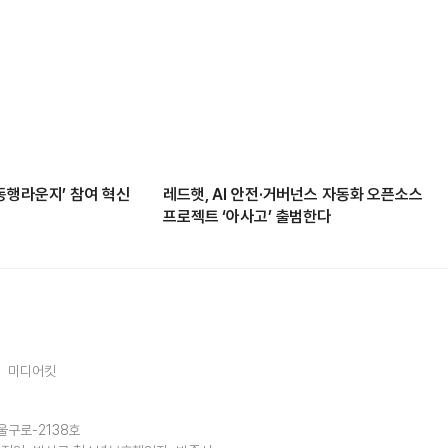
동행라운지’ 참여 혁신
레드햇, AI 안전·거버넌스 자동화 오픈소스
프로젝트 ‘아사고’ 출범한다
미디어킷
울구로-2138호