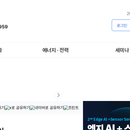
2
로그인
1959
화
에너지 · 전력
세미나