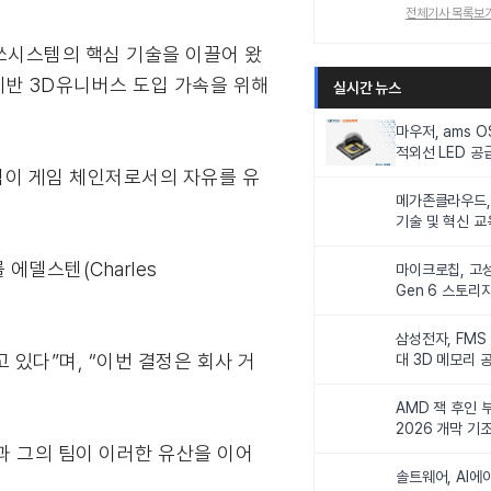
전체기사 목록보
쏘시스템의 핵심 기술을 이끌어 왔
기반 3D유니버스 도입 가속을 위해
실시간 뉴스
마우저, ams 
적외선 LED 공급
니터링 및 탑승
스템이 게임 체인저로서의 자유를 유
메가존클라우드, 
기술 및 혁신 교
인재 양성한다
델스텐(Charles
마이크로칩, 고성
Gen 6 스토리
.
연해
삼성전자, FMS
 있다”며, “이번 결정은 회사 거
대 3D 메모리 
비전 제시
AMD 잭 후인 부
2026 개막 기
칼과 그의 팀이 이러한 유산을 이어
솔트웨어, AI에