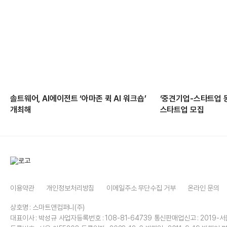
솔트웨어, AI에이전트 ‘아마존 퀵 AI 워크숍’
‘중견기업-스타트업 
개최해
스타트업 모집
이용약관
개인정보처리방침
이메일주소 무단수집 거부
온라인 문의
상호명 : 스마트앤컴퍼니(주)
대표이사 : 박성규
사업자등록번호 : 108-81-64739
통신판매업신고 : 2019-서