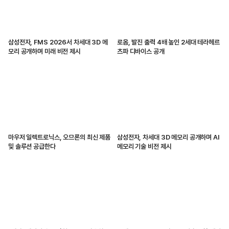
삼성전자, FMS 2026서 차세대 3D 메
로옴, 발진 출력 4배 높인 2세대 테라헤르
모리 공개하며 미래 비전 제시
츠파 디바이스 공개
마우저 일렉트로닉스, 오므론의 최신 제품
삼성전자, 차세대 3D 메모리 공개하며 AI
및 솔루션 공급한다
메모리 기술 비전 제시