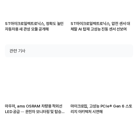
ST마이크로일렉트로닉스, 정확도 높인
ST마이크로일렉트로닉스, 압전 센서 대
자동차용 새 관성 모듈 공개해
체할 AI 탑재 고성능 진동 센서 선보여
관련 기사
마우저, ams OSRAM 차량용 적외선
마이크로칩, 고성능 PCIe® Gen 6 스토
LED 공급 ··· 운전자 모니터링 및 탑승자
리지 아키텍처 시연해
감지 지원