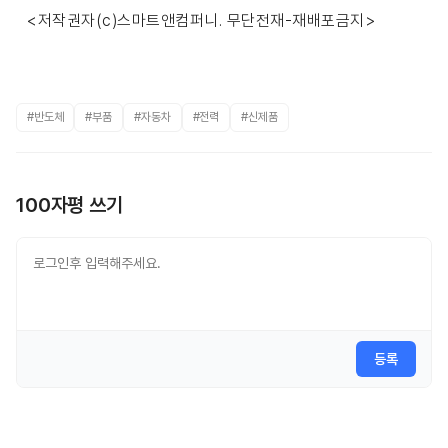
<저작권자(c)스마트앤컴퍼니. 무단전재-재배포금지>
#반도체
#부품
#자동차
#전력
#신제품
100자평 쓰기
등록