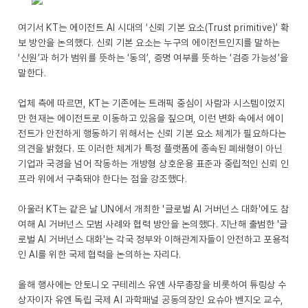
여기서 KT는 에이전트 AI 시대의 ‘신뢰 기본 요소(Trust primitive)’ 확
보 방안을 논의했다. 신뢰 기본 요소는 누구의 에이전트인지를 말하는
‘신원’과 허가 범위를 뜻하는 ‘동의’, 증명 여부를 뜻하는 ‘검증 가능성’을
말한다.
업체 측에 따르면, KT는 기존에는 트래픽 중심이 사람과 시스템이었지
만 현재는 에이전트로 이동하고 있음을 짚으며, 이런 변화 속에서 에이
전트가 안전하게 행동하기 위해서는 신뢰 기본 요소 체계가 필요하다는
의견을 밝혔다. 또 이러한 체계가 특정 플랫폼에 종속된 폐쇄형이 아닌
기업과 국경을 넘어 작동하는 개방형 상호운용 표준과 중립적인 신뢰 인
프라 위에서 구축돼야 한다는 점을 강조했다.
아울러 KT는 같은 날 UN에서 개최한 '글로벌 AI 거버넌스 대화'에도 참
여해 AI 거버넌스 모범 사례와 협력 방안을 논의했다. 지난해 출범한 '글
로벌 AI 거버넌스 대화'는 각국 정부와 이해관계자들이 안전하고 포용적
인 AI를 위한 국제 협력을 논의하는 자리다.
올해 행사에는 안토니오 구테레스 유엔 사무총장을 비롯하여 튜링상 수
상자이자 유엔 독립 국제 AI 과학패널 공동의장인 요슈아 벤지오 교수,