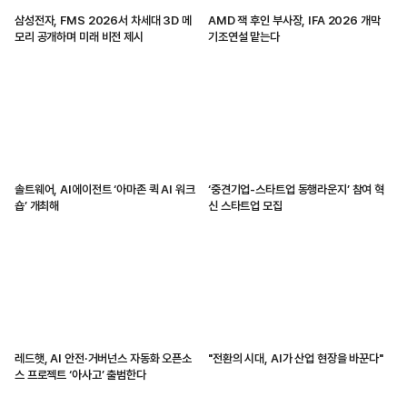
삼성전자, FMS 2026서 차세대 3D 메
AMD 잭 후인 부사장, IFA 2026 개막
모리 공개하며 미래 비전 제시
기조연설 맡는다
솔트웨어, AI에이전트 ‘아마존 퀵 AI 워크
‘중견기업-스타트업 동행라운지’ 참여 혁
숍’ 개최해
신 스타트업 모집
레드햇, AI 안전·거버넌스 자동화 오픈소
"전환의 시대, AI가 산업 현장을 바꾼다"
스 프로젝트 ‘아사고’ 출범한다