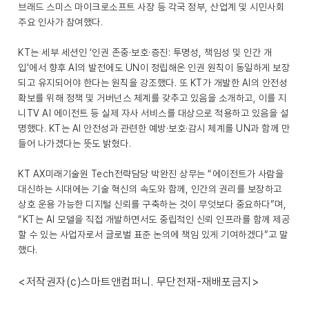
브래드 스미스 마이크로소프트 사장 등 각국 정부, 산업계 및 시민사회
주요 인사가 참여했다.
KT는 세부 세션인 ‘인권 존중·보호·증진: 투명성, 책임성 및 인간 개
입'에서 향후 AI의 발전에도 UN이 정립해온 인권 원칙이 동일하게 보장
되고 유지되어야 한다는 원칙을 강조했다. 또 KT가 개발한 AI의 안전성
확보를 위해 정책 및 거버넌스 체계를 갖추고 있음을 소개하고, 이를 지
니TV AI 에이전트 등 실제 자사 서비스를 대상으로 적용하고 있음을 설
명했다. KT는 AI 안전성과 관련한 예방·보호·감시 체계를 UN과 함께 만
들어 나가겠다는 뜻도 밝혔다.
KT AX미래기술원 Tech전략담당 박완진 상무는 “에이전트가 사람을
대신하는 시대에는 기술 혁신의 속도와 함께, 인간의 권리를 보장하고
상호 운용 가능한 디지털 신뢰를 구축하는 것이 무엇보다 중요하다”며,
“KT는 AI 모델을 직접 개발하면서도 중립적인 신뢰 인프라를 함께 제공
할 수 있는 사업자로서 글로벌 표준 논의에 책임 있게 기여하겠다”고 말
했다.
<저작권자(c)스마트앤컴퍼니. 무단전재-재배포금지>