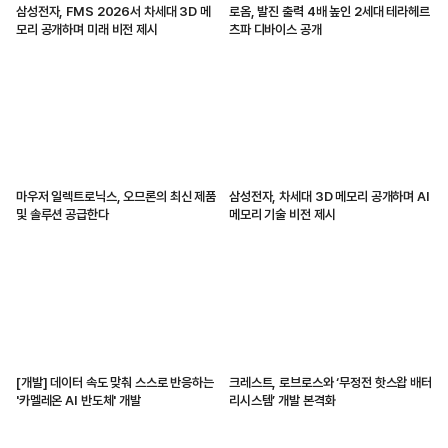
삼성전자, FMS 2026서 차세대 3D 메
로옴, 발진 출력 4배 높인 2세대 테라헤르
모리 공개하며 미래 비전 제시
츠파 디바이스 공개
마우저 일렉트로닉스, 오므론의 최신 제품
삼성전자, 차세대 3D 메모리 공개하며 AI
및 솔루션 공급한다
메모리 기술 비전 제시
[개발] 데이터 속도 맞춰 스스로 반응하는
크레스트, 로브로스와 ‘무정전 핫스왑 배터
'카멜레온 AI 반도체' 개발
리시스템’ 개발 본격화