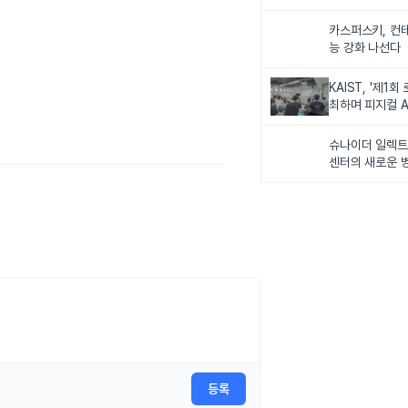
카스퍼스키, 컨
능 강화 나선다
KAIST, '제1회
최하며 피지컬 A
다
슈나이더 일렉트릭
센터의 새로운 병
등록