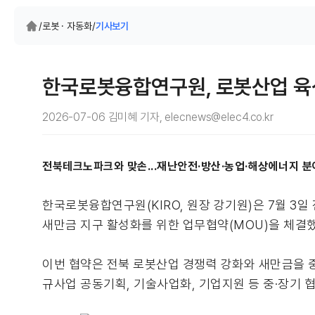
/
로봇 · 자동화
/
기사보기
한국로봇융합연구원, 로봇산업 육
2026-07-06 김미혜 기자, elecnews@elec4.co.kr
전북테크노파크와 맞손...재난안전·방산·농업·해상에너지 분
한국로봇융합연구원(KIRO, 원장 강기원)은 7월 3
새만금 지구 활성화를 위한 업무협약(MOU)을 체결
이번 협약은 전북 로봇산업 경쟁력 강화와 새만금을 중
규사업 공동기획, 기술사업화, 기업지원 등 중·장기 