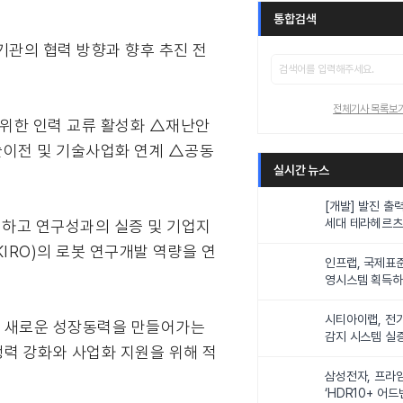
통합검색
관의 협력 방향과 향후 추진 전
전체기사 목록보
 위한 인력 교류 활성화 △재난안
술이전 및 기술사업화 연계 △공동
실시간 뉴스
[개발] 발진 출력
세대 테라헤르츠
하고 연구성과의 실증 및 기업지
이스
IRO)의 로봇 연구개발 역량을 연
인프랩, 국제표
영시스템 획득하며
근무 환경 공인"
시티아이랩, 전기
의 새로운 성장동력을 만들어가는
감지 시스템 실
쟁력 강화와 사업화 지원을 위해 적
삼성전자, 프라
‘HDR10+ 어