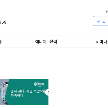
2
로그인
1959
화
에너지 · 전력
세미나