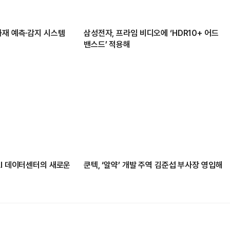
화재 예측·감지 시스템
삼성전자, 프라임 비디오에 ‘HDR10+ 어드
밴스드’ 적용해
AI 데이터센터의 새로운
쿤텍, ‘알약’ 개발 주역 김준섭 부사장 영입해