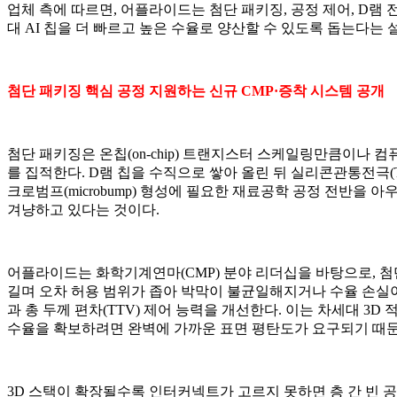
업체 측에 따르면, 어플라이드는 첨단 패키징, 공정 제어, D
대 AI 칩을 더 빠르고 높은 수율로 양산할 수 있도록 돕는다는 
첨단 패키징 핵심 공정 지원하는 신규 CMP
·
증착 시스템 공개
첨단 패키징은 온칩(on-chip) 트랜지스터 스케일링만큼이나 컴
를 집적한다. D램 칩을 수직으로 쌓아 올린 뒤 실리콘관통전극(T
크로범프(microbump) 형성에 필요한 재료공학 공정 전반을
겨냥하고 있다는 것이다.
어플라이드는 화학기계연마(CMP) 분야 리더십을 바탕으로, 첨단 
길며 오차 허용 범위가 좁아 박막이 불균일해지거나 수율 손실이 
과 총 두께 편차(TTV) 제어 능력을 개선한다. 이는 차세대 
수율을 확보하려면 완벽에 가까운 표면 평탄도가 요구되기 때문
3D 스택이 확장될수록 인터커넥트가 고르지 못하면 층 간 빈 