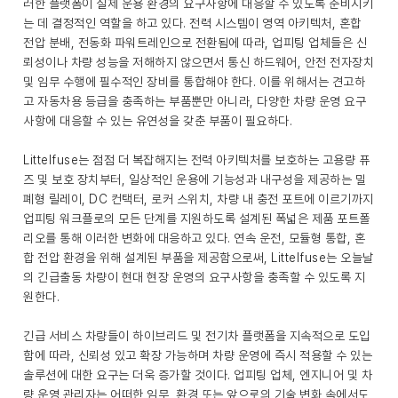
러한 플랫폼이 실제 운용 환경의 요구사항에 대응할 수 있도록 준비시키
는 데 결정적인 역할을 하고 있다. 전력 시스템이 영역 아키텍처, 혼합
전압 분배, 전동화 파워트레인으로 전환됨에 따라, 업피팅 업체들은 신
뢰성이나 차량 성능을 저해하지 않으면서 통신 하드웨어, 안전 전자장치
및 임무 수행에 필수적인 장비를 통합해야 한다. 이를 위해서는 견고하
고 자동차용 등급을 충족하는 부품뿐만 아니라, 다양한 차량 운영 요구
사항에 대응할 수 있는 유연성을 갖춘 부품이 필요하다.
Littelfuse는 점점 더 복잡해지는 전력 아키텍처를 보호하는 고용량 퓨
즈 및 보호 장치부터, 일상적인 운용에 기능성과 내구성을 제공하는 밀
폐형 릴레이, DC 컨택터, 로커 스위치, 차량 내 충전 포트에 이르기까지
업피팅 워크플로의 모든 단계를 지원하도록 설계된 폭넓은 제품 포트폴
리오를 통해 이러한 변화에 대응하고 있다. 연속 운전, 모듈형 통합, 혼
합 전압 환경을 위해 설계된 부품을 제공함으로써, Littelfuse는 오늘날
의 긴급출동 차량이 현대 현장 운영의 요구사항을 충족할 수 있도록 지
원한다.
긴급 서비스 차량들이 하이브리드 및 전기차 플랫폼을 지속적으로 도입
함에 따라, 신뢰성 있고 확장 가능하며 차량 운영에 즉시 적용할 수 있는
솔루션에 대한 요구는 더욱 증가할 것이다. 업피팅 업체, 엔지니어 및 차
량 운영 관리자는 어떠한 임무, 환경 또는 앞으로의 기술 변화 속에서도