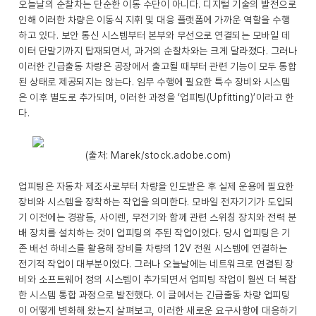
오늘날의 순찰차는 단순한 이동 수단이 아니다. 디지털 기술의 발전으로
인해 이러한 차량은 이동식 지휘 및 대응 플랫폼에 가까운 역할을 수행
하고 있다. 보안 통신 시스템부터 본부와 무선으로 연결되는 모바일 데
이터 단말기까지 탑재되면서, 과거의 순찰차와는 크게 달라졌다. 그러나
이러한 긴급출동 차량은 공장에서 출고될 때부터 관련 기능이 모두 통합
된 상태로 제공되지는 않는다. 임무 수행에 필요한 특수 장비와 시스템
은 이후 별도로 추가되며, 이러한 과정을 ‘업피팅(Upfitting)’이라고 한
다.
(출처: Marek/stock.adobe.com)
업피팅은 자동차 제조사로부터 차량을 인도받은 후 실제 운용에 필요한
장비와 시스템을 장착하는 작업을 의미한다. 모바일 전자기기가 도입되
기 이전에는 경광등, 사이렌, 무전기와 함께 관련 스위칭 장치와 전력 분
배 장치를 설치하는 것이 업피팅의 주된 작업이었다. 당시 업피팅은 기
존 배선 하네스를 활용해 장비를 차량의 12V 전원 시스템에 연결하는
전기적 작업이 대부분이었다. 그러나 오늘날에는 네트워크로 연결된 장
비와 소프트웨어 정의 시스템이 추가되면서 업피팅 작업이 훨씬 더 복잡
한 시스템 통합 과정으로 발전했다. 이 글에서는 긴급출동 차량 업피팅
이 어떻게 변화해 왔는지 살펴보고, 이러한 새로운 요구사항에 대응하기