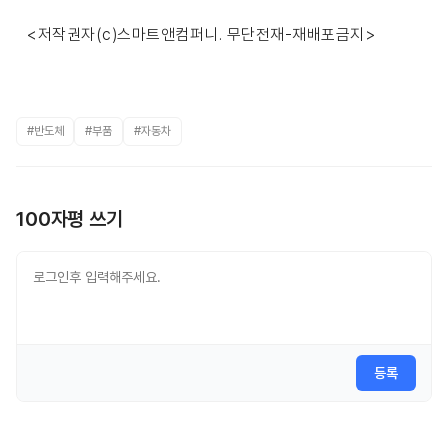
<저작권자(c)스마트앤컴퍼니. 무단전재-재배포금지>
#반도체
#부품
#자동차
100자평 쓰기
등록