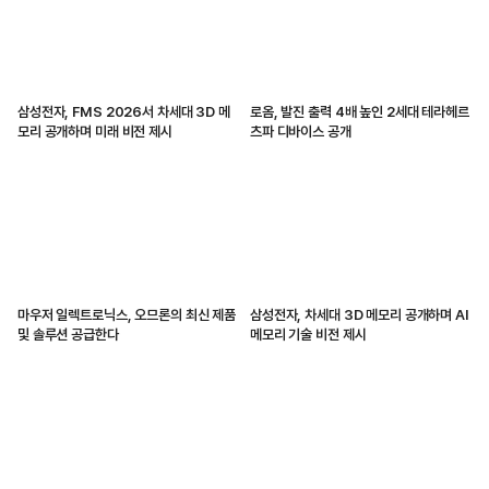
삼성전자, FMS 2026서 차세대 3D 메
로옴, 발진 출력 4배 높인 2세대 테라헤르
모리 공개하며 미래 비전 제시
츠파 디바이스 공개
마우저 일렉트로닉스, 오므론의 최신 제품
삼성전자, 차세대 3D 메모리 공개하며 AI
및 솔루션 공급한다
메모리 기술 비전 제시