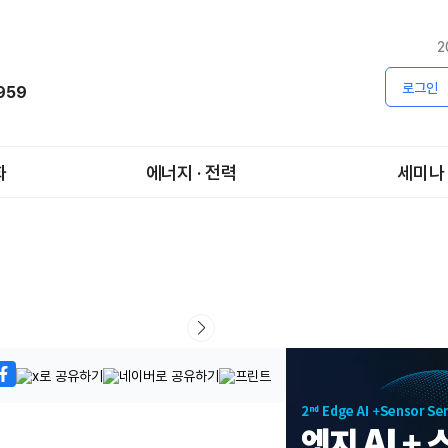
2
로그인
1959
화
에너지 · 전력
세미나