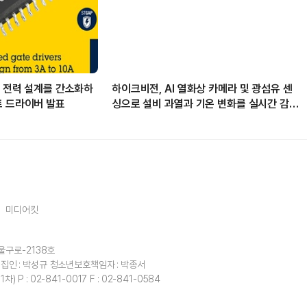
로 전력 설계를 간소화하
하이크비전, AI 열화상 카메라 및 광섬유 센
트 드라이버 발표
싱으로 설비 과열과 기온 변화를 실시간 감지
해
미디어킷
울구로-2138호
집인 : 박성규
청소년보호책임자 : 박종서
1차)
P : 02-841-0017
F : 02-841-0584