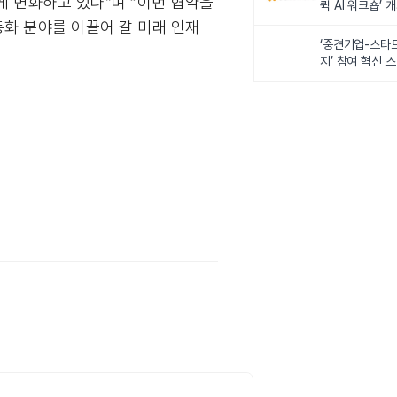
게 변화하고 있다”며 “이번 협약을
퀵 AI 워크숍’ 
동화 분야를 이끌어 갈 미래 인재
‘중견기업-스타
지’ 참여 혁신 