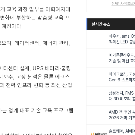
전체기사 목록보
의 공개 교육 과정 일부를 이화여자대
 변화에 부합하는 맞춤형 교육 프
실시간 뉴스
 예정이다.
마우저, ams 
적외선 LED 공급
으며, 데이터센터, 에너지 관리,
니터링 및 탑승
메가존클라우드, 
기술 및 혁신 교
인재 양성한다
이터센터 설계, UPS·배터리·쿨링
마이크로칩, 고성
유지보수, 고장 분석은 물론 에코스
Gen 6 스토리
산과 전력 인프라 변화 등 최신 산업
연해
삼성전자, FMS
대 3D 메모리 
비전 제시
하는 업계 대표 기술 교육 프로그램
AMD 잭 후인 부
2026 개막 기
솔트웨어, AI에