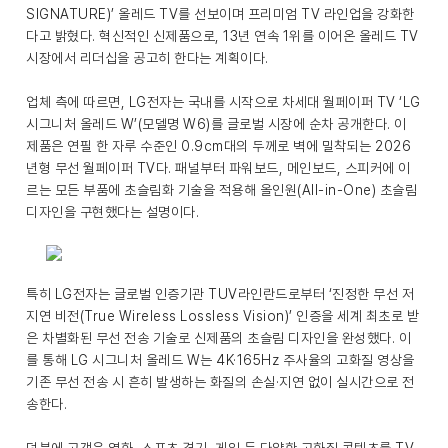
SIGNATURE)’ 올레드 TV를 선보이며 프리미엄 TV 라인업을 강화한
다고 밝혔다. 혁신적인 신제품으로, 13년 연속 1위를 이어온 올레드 TV
시장에서 리더십을 공고히 한다는 계획이다.
업체 측에 따르면, LG전자는 국내를 시작으로 차세대 월페이퍼 TV ‘LG
시그니처 올레드 W’(모델명 W6)를 글로벌 시장에 순차 공개한다. 이
제품은 연필 한 자루 수준인 0.9cm대의 두께로 벽에 밀착되는 2026
년형 무선 월페이퍼 TV다. 패널부터 파워보드, 메인보드, 스피커에 이
르는 모든 부품에 초슬림화 기술을 적용해 올인원(All-in-One) 초슬림
디자인을 구현했다는 설명이다.
특히 LG전자는 글로벌 인증기관 TUV라인란드로부터 ‘진정한 무선 저
지연 비전(True Wireless Lossless Vision)’ 인증을 세계 최초로 받
은 차별화된 무선 전송 기술로 신제품의 초슬림 디자인을 완성했다. 이
를 통해 LG 시그니처 올레드 W는 4K·165Hz 주사율의 고화질 영상을
기존 무선 전송 시 흔히 발생하는 화질의 손실·지연 없이 실시간으로 전
송한다.