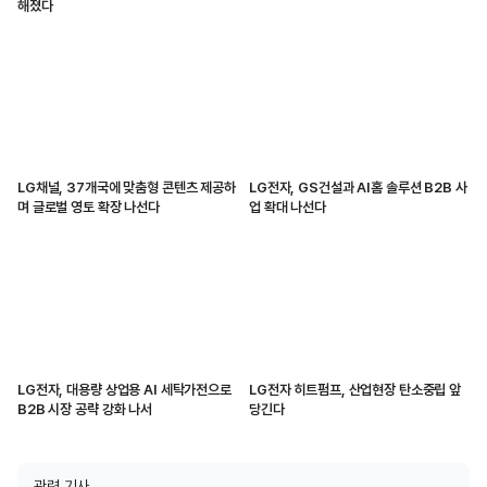
해졌다
LG채널, 37개국에 맞춤형 콘텐츠 제공하
LG전자, GS건설과 AI홈 솔루션 B2B 사
며 글로벌 영토 확장 나선다
업 확대 나선다
LG전자, 대용량 상업용 AI 세탁가전으로
LG전자 히트펌프, 산업현장 탄소중립 앞
B2B 시장 공략 강화 나서
당긴다
관련 기사