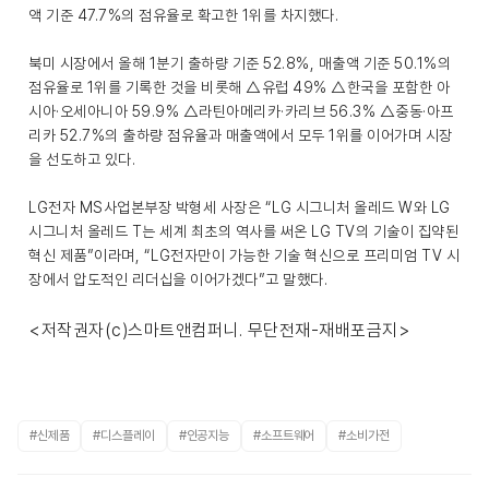
액 기준 47.7%의 점유율로 확고한 1위를 차지했다.
북미 시장에서 올해 1분기 출하량 기준 52.8%, 매출액 기준 50.1%의
점유율로 1위를 기록한 것을 비롯해 △유럽 49% △한국을 포함한 아
시아·오세아니아 59.9% △라틴아메리카·카리브 56.3% △중동·아프
리카 52.7%의 출하량 점유율과 매출액에서 모두 1위를 이어가며 시장
을 선도하고 있다.
LG전자 MS사업본부장 박형세 사장은 “LG 시그니처 올레드 W와 LG
시그니처 올레드 T는 세계 최초의 역사를 써온 LG TV의 기술이 집약된
혁신 제품”이라며, “LG전자만이 가능한 기술 혁신으로 프리미엄 TV 시
장에서 압도적인 리더십을 이어가겠다”고 말했다.
<저작권자(c)스마트앤컴퍼니. 무단전재-재배포금지>
#신제품
#디스플레이
#인공지능
#소프트웨어
#소비가전