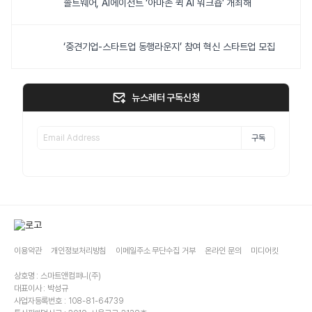
솔트웨어, AI에이전트 ‘아마존 퀵 AI 워크숍’ 개최해
‘중견기업-스타트업 동행라운지’ 참여 혁신 스타트업 모집
뉴스레터 구독신청
구독
이용약관
개인정보처리방침
이메일주소 무단수집 거부
온라인 문의
미디어킷
상호명 : 스마트앤컴퍼니(주)
대표이사 : 박성규
사업자등록번호 : 108-81-64739