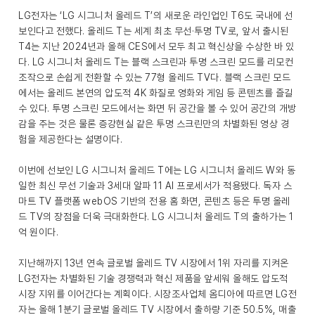
LG전자는 ‘LG 시그니처 올레드 T’의 새로운 라인업인 T6도 국내에 선
보인다고 전했다. 올레드 T는 세계 최초 무선·투명 TV로, 앞서 출시된
T4는 지난 2024년과 올해 CES에서 모두 최고 혁신상을 수상한 바 있
다. LG 시그니처 올레드 T는 블랙 스크린과 투명 스크린 모드를 리모컨
조작으로 손쉽게 전환할 수 있는 77형 올레드 TV다. 블랙 스크린 모드
에서는 올레드 본연의 압도적 4K 화질로 영화와 게임 등 콘텐츠를 즐길
수 있다. 투명 스크린 모드에서는 화면 뒤 공간을 볼 수 있어 공간의 개방
감을 주는 것은 물론 증강현실 같은 투명 스크린만의 차별화된 영상 경
험을 제공한다는 설명이다.
이번에 선보인 LG 시그니처 올레드 T에는 LG 시그니처 올레드 W와 동
일한 최신 무선 기술과 3세대 알파 11 AI 프로세서가 적용됐다. 독자 스
마트 TV 플랫폼 webOS 기반의 전용 홈 화면, 콘텐츠 등은 투명 올레
드 TV의 장점을 더욱 극대화한다. LG 시그니처 올레드 T의 출하가는 1
억 원이다.
지난해까지 13년 연속 글로벌 올레드 TV 시장에서 1위 자리를 지켜온
LG전자는 차별화된 기술 경쟁력과 혁신 제품을 앞세워 올해도 압도적
시장 지위를 이어간다는 계획이다. 시장조사업체 옴디아에 따르면 LG전
자는 올해 1분기 글로벌 올레드 TV 시장에서 출하량 기준 50.5%, 매출