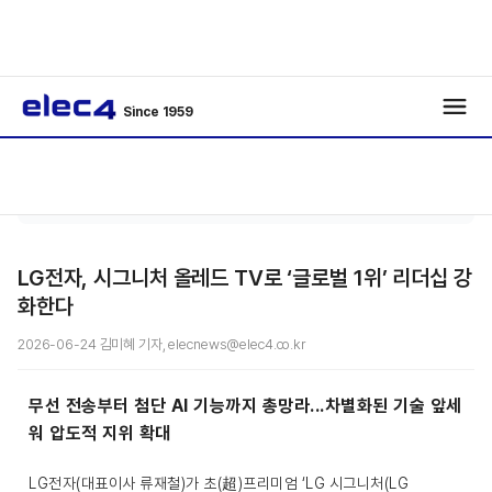
Since 1959
에너
기사보
/
/
지
기
LG전자, 시그니처 올레드 TV로 ‘글로벌 1위’ 리더십 강
화한다
2026-06-24 김미혜 기자, elecnews@elec4.co.kr
무선 전송부터 첨단 AI 기능까지 총망라...
차별화된 기술 앞세
워 압도적 지위 확대
LG전자(대표이사 류재철)가 초(超)프리미엄 ‘LG 시그니처(LG