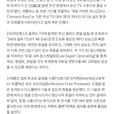
덕분에 고객은 영화, 스포츠 경기, 게임 등 다양한 고화질 콘텐츠를 TV
와 외부기기 간 선(線)을 없앤 무선 환경에서 유선 TV 수준으로 즐길 수
있게 됐다. 셋톱박스 등 주변 기기를 연결하는 ‘제로 커넥트 박스(Zero
Connect Box)’는 기존 무선 TV 대비 35% 작아진 크기로 설치 환경
과 조화롭게 어우러진다고 업체 측은 전했다.
2026년형 LG 올레드 TV에 탑재된 최신 올레드 화질·음질 AI 프로세서
‘3세대 알파 11(α11 4K Gen3)’은 5.6배 향상된 NPU 성능으로 빠른
화면 변화에도 깨끗한 화질을 유지하고, 그래픽 처리 성능도 70% 높아
져 더욱 자연스럽고 깊이 있는 화질을 보여준다. 두 가지 AI 업스케일링
을 처리하는 ‘듀얼 수퍼 업스케일링(Dual Super Upscaling)’을 통해
색상, 명암비, 화질을 각각 최적화해 저화질 콘텐츠를 4K 고화질로 감상
할 수 있도록 해준다는 것이다.
신제품은 업계 최초로 글로벌 시험?인증기관 인터텍(Intertek)으로부
터 ‘리플렉션 프리 프리미엄(Reflection Free Premium)’ 인증을 받
은 초저반사 디스플레이 기술로 압도적 화질을 완성했다. 이 기술은 화
면에 비치는 빛을 산란시키거나 분산시켜 화질이 저하되는 안티 글레어
와 달리, 빛을 소멸시키는 방식으로 빛 반사를 기존 대비 절반 수준으로
줄이면서도 어떤 환경에서도 퍼펙트 블랙?퍼펙트 컬러를 표현해 몰입감
을 높인다.