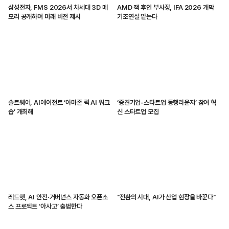
삼성전자, FMS 2026서 차세대 3D 메
AMD 잭 후인 부사장, IFA 2026 개막
모리 공개하며 미래 비전 제시
기조연설 맡는다
솔트웨어, AI에이전트 ‘아마존 퀵 AI 워크
‘중견기업-스타트업 동행라운지’ 참여 혁
숍’ 개최해
신 스타트업 모집
레드햇, AI 안전·거버넌스 자동화 오픈소
"전환의 시대, AI가 산업 현장을 바꾼다"
스 프로젝트 ‘아사고’ 출범한다