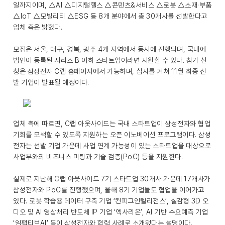
일까지이며, △AI △디지털헬스 △콘텐츠&서비스 △로봇 △소재·부품
△IoT △모빌리티 △ESG 등 8개 분야에서 총 30개사를 선발한다고
업체 측은 밝혔다.
모집은 서울, 대구, 경북, 광주 4개 지역에서 동시에 진행되며, 국내에
법인이 등록된 시리즈 B 이하 스타트업이라면 지원할 수 있다. 참가 신
청은 삼성전자 C랩 홈페이지에서 가능하며, 심사를 거쳐 11월 최종 선
발 기업이 발표될 예정이다.
업체 측에 따르면, C랩 아웃사이드는 국내 스타트업이 삼성전자와 협업
기회를 모색할 수 있도록 지원하는 오픈 이노베이션 프로그램이다. 삼성
전자는 선발 기업 가운데 사업 연계 가능성이 있는 스타트업을 대상으로
사업부와의 비즈니스 미팅과 기술 검증(PoC) 등을 지원한다.
실제로 지난해 C랩 아웃사이드 7기 스타트업 30개사 가운데 17개사가
삼성전자와 PoC를 진행했으며, 올해 8기 기업들도 협업을 이어가고
있다. 로봇 학습용 데이터 구축 기업 ‘컨피그인텔리전스’, 실감형 3D 오
디오 및 AI 영상처리 반도체 IP 기업 ‘엑사리온’, AI 기반 수요예측 기업
‘임팩티브AI’ 등이 삼성전자와 협력 사례로 소개됐다는 설명이다.