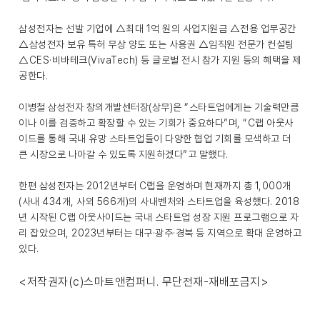
삼성전자는 선발 기업에 △최대 1억 원의 사업지원금 △전용 업무공간
△삼성전자 보유 특허 무상 양도 또는 사용권 △임직원 전문가 컨설팅
△CES·비바테크(VivaTech) 등 글로벌 전시 참가 지원 등의 혜택을 제
공한다.
이병철 삼성전자 창의개발센터장(상무)은 “스타트업에게는 기술력만큼
이나 이를 검증하고 확장할 수 있는 기회가 중요하다”며, “C랩 아웃사
이드를 통해 국내 유망 스타트업들이 다양한 협업 기회를 모색하고 더
큰 시장으로 나아갈 수 있도록 지원하겠다”고 말했다.
한편 삼성전자는 2012년부터 C랩을 운영하며 현재까지 총 1,000개
(사내 434개, 사외 566개)의 사내벤처와 스타트업을 육성했다. 2018
년 시작된 C랩 아웃사이드는 국내 스타트업 성장 지원 프로그램으로 자
리 잡았으며, 2023년부터는 대구·광주·경북 등 지역으로 확대 운영하고
있다.
<저작권자(c)스마트앤컴퍼니. 무단전재-재배포금지>