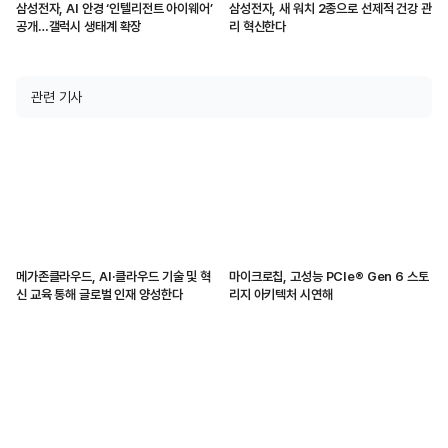
삼성전자, AI 안경 ‘인텔리전트 아이웨어’
삼성전자, 새 워치 2종으로 선제적 건강 관
공개…갤럭시 생태계 확장
리 혁신한다
관련 기사
메가존클라우드, AI·클라우드 기술 및 혁
마이크로칩, 고성능 PCIe® Gen 6 스토
신 교육 통해 글로벌 인재 양성한다
리지 아키텍처 시연해