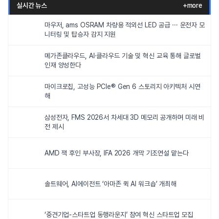
실시간 뉴스
+more
마우저, ams OSRAM 차량용 적외선 LED 공급 ··· 운전자 모
니터링 및 탑승자 감지 지원
메가존클라우드, AI·클라우드 기술 및 혁신 교육 통해 글로벌
인재 양성한다
마이크로칩, 고성능 PCIe® Gen 6 스토리지 아키텍처 시연
해
삼성전자, FMS 2026서 차세대 3D 메모리 공개하며 미래 비
전 제시
AMD 잭 후인 부사장, IFA 2026 개막 기조연설 맡는다
솔트웨어, AI에이전트 ‘아마존 퀵 AI 워크숍’ 개최해
‘중견기업-스타트업 동행라운지’ 참여 혁신 스타트업 모집