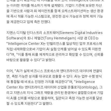
단계를 넘어 확장하는 데 어려움을 겪고 있다. Intelligence Center X
는 이러한 격차를 해소하기 위해 설계됐다. 기업이 기존에 보유한 자산
을 기반으로 사람과 AI 에이전트를 함께 오케스트레이션하는 생산 환경
에 즉시 적용 가능한 시스템으로, 완전한 감사 가능성과 정책 제어 기능
을 제공한다고 업체 측은 전했다.
지멘스 디지털 인더스트리 소프트웨어(Siemens Digital Industries
Software)의 토니 헤멀건(Tony Hemmelgarn) 사장 겸 CEO는
“Intelligence Center X는 인텔리전스를 일상적인 업무 프로세스에
직접 내재화함으로써 기업이 AI 실험 단계를 넘어설 수 있도록 지원한
다”며, “이를 통해 AI를 체계적으로 관리하고 확장할 수 있으며, 신뢰를
바탕으로 활용할 수 있다”고 밝혔다.
이어, “AI가 실제 비즈니스 프로세스와 엔터프라이즈 데이터에 연결되
면, 측정 가능한 성과를 대규모로 창출할 수 있다. AI는 업무 수행 방식
에 통합될 때 비로소 진정한 가치를 제공한다”며, “Intelligence
Center X는 엔터프라이즈 데이터와 산업용 온톨로지(ontology), 그
리고 지멘스의 지식 그래프 역량을 관리된 환경에서 결합함으로써 기업
이 AI를 신뢰를 바탕으로 활용하며, 일관되고 측정 가능한 성과를 달성
할 수 있도록 지원한다”고 말했다.