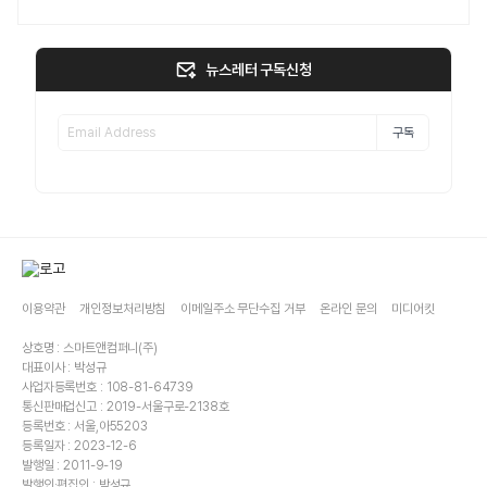
뉴스레터 구독신청
구독
이용약관
개인정보처리방침
이메일주소 무단수집 거부
온라인 문의
미디어킷
상호명 : 스마트앤컴퍼니(주)
대표이사 : 박성규
사업자등록번호 : 108-81-64739
통신판매업신고 : 2019-서울구로-2138호
등록번호 : 서울,아55203
등록일자 : 2023-12-6
발행일 : 2011-9-19
발행인·편집인 : 박성규