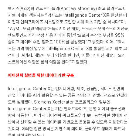
액시즈(Axiz)의 앤드루 무들리(Andrew Moodley) 최고 클라우드·디
지털·마케팅 책임자는 “액시즈는 Intelligence Center X를 완전한 에
이전틱 엔터프라이즈 시스템으로 도입한 세계 최초 기업 중 하나다”며,
“AI/ML 모델링 역량과 애플리케이션 개발, 프로세스 오케스트레이션을
엔드투엔드 가격 책정 사용 사례에 통합함으로써 수작업 부담을 95%
줄이고 데이터 수집 정확도 100%를 달성했다”고 밝혔다. 이어, “액시
즈는 가격 책정 업무에 Intelligence Center X를 통합한 세계 최초 고
객이다. AI/ML 개발이 두뇌 역할을 한다면, 애플리케이션 개발과 오케
스트레이션 역량은 몸체 역할을 한다”고 말했다.
에이전틱 실행을 위한 데이터 기반 구축
Intelligence Center X는 엔지니어링, 제조, 공급망, 서비스 전반의
산업 데이터를 AI가 활용할 수 있는 공동 수명주기 인텔리전스로 연결하
도록 설계됐다. Siemens Xcelerator 포트폴리오의 일부인
Intelligence Center X는 기존 엔터프라이즈, 운영 데이터 솔루션과
함께 작동한다. 따라서 에이전틱 워크플로우가 보다 광범위한 생태계 전
반에서 신뢰할 수 있는 데이터를 기반으로 운영될 수 있도록 지원한다는
것이다. 이러한 접근 방식은 지멘스의 데이터, 클라우드 생태계 파트너
들에 의해 뒷받침된다.