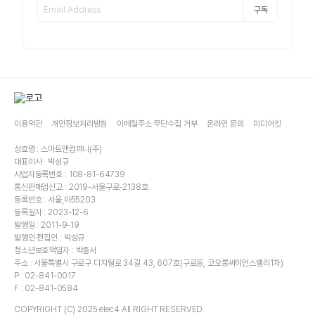
구독
이용약관
개인정보처리방침
이메일주소 무단수집 거부
온라인 문의
미디어킷
상호명 : 스마트앤컴퍼니(주)
대표이사 : 박성규
사업자등록번호 : 108-81-64739
통신판매업신고 : 2019-서울구로-2138호
등록번호 : 서울,아55203
등록일자 : 2023-12-6
발행일 : 2011-9-19
발행인·편집인 : 박성규
청소년보호책임자 : 박종서
주소 : 서울특별시 구로구 디지털로 34길 43, 607호(구로동, 코오롱싸이언스밸리1차)
P : 02-841-0017
F : 02-841-0584
COPYRIGHT (C) 2025 elec4 All RIGHT RESERVED.