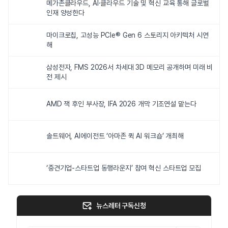
메가존클라우드, AI·클라우드 기술 및 혁신 교육 통해 글로벌
인재 양성한다
마이크로칩, 고성능 PCIe® Gen 6 스토리지 아키텍처 시연
해
삼성전자, FMS 2026서 차세대 3D 메모리 공개하며 미래 비
전 제시
AMD 잭 후인 부사장, IFA 2026 개막 기조연설 맡는다
솔트웨어, AI에이전트 ‘아마존 퀵 AI 워크숍’ 개최해
‘중견기업-스타트업 동행라운지’ 참여 혁신 스타트업 모집
뉴스레터 구독신청