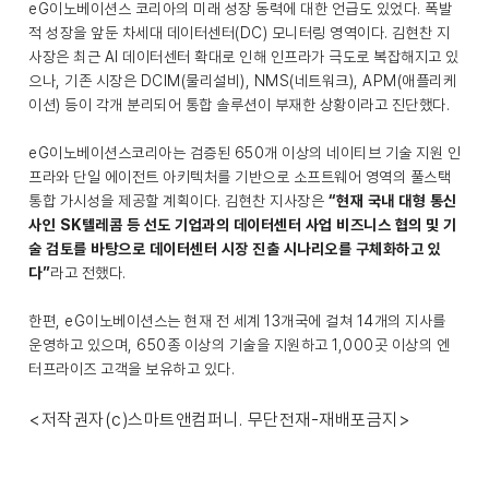
eG이노베이션스 코리아의 미래 성장 동력에 대한 언급도 있었다. 폭발
적 성장을 앞둔 차세대 데이터센터(DC) 모니터링 영역이다. 김현찬 지
사장은 최근 AI 데이터센터 확대로 인해 인프라가 극도로 복잡해지고 있
으나, 기존 시장은 DCIM(물리설비), NMS(네트워크), APM(애플리케
이션) 등이 각개 분리되어 통합 솔루션이 부재한 상황이라고 진단했다.
eG이노베이션스코리아는 검증된 650개 이상의 네이티브 기술 지원 인
프라와 단일 에이전트 아키텍처를 기반으로 소프트웨어 영역의 풀스택
통합 가시성을 제공할 계획이다. 김현찬 지사장은
“현재 국내 대형 통신
사인 SK텔레콤 등 선도 기업과의 데이터센터 사업 비즈니스 협의 및 기
술 검토를 바탕으로 데이터센터 시장 진출 시나리오를 구체화하고 있
다”
라고 전했다.
한편, eG이노베이션스는 현재 전 세계 13개국에 걸쳐 14개의 지사를
운영하고 있으며, 650종 이상의 기술을 지원하고 1,000곳 이상의 엔
터프라이즈 고객을 보유하고 있다.
<저작권자(c)스마트앤컴퍼니. 무단전재-재배포금지>