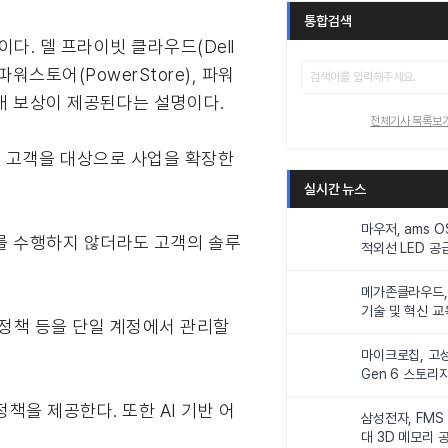
통합검색
. 델 프라이빗 클라우드(Dell
션, 파워스토어(PowerStore), 파워
판매 보상이 제공된다는 설명이다.
전체기사 목록보
잠재 고객을 대상으로 사업을 확장한
실시간 뉴스
마우저, ams 
래를 수행하지 않더라도 고객의 솔루
적외선 LED 공급
니터링 및 탑승
메가존클라우드, 
기술 및 혁신 교
격 정책 등을 단일 계정에서 관리할
인재 양성한다
마이크로칩, 고성
Gen 6 스토리
연해
책을 제공한다. 또한 AI 기반 어
삼성전자, FMS
대 3D 메모리 