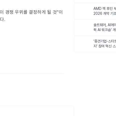
비전 제시
AMD 잭 후인 부
이 경쟁 우위를 결정하게 될 것”이
2026 개막 기
다.
솔트웨어, AI에
퀵 AI 워크숍’ 
‘중견기업-스타
지’ 참여 혁신 