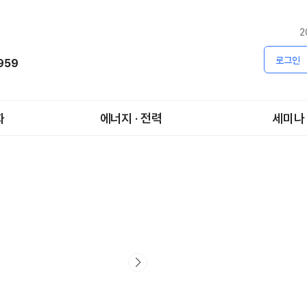
2
로그인
1959
화
에너지 · 전력
세미나