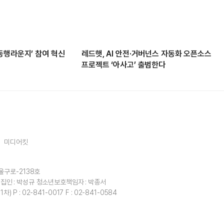
동행라운지’ 참여 혁신
레드햇, AI 안전·거버넌스 자동화 오픈소스
프로젝트 ‘아사고’ 출범한다
미디어킷
울구로-2138호
집인 : 박성규
청소년보호책임자 : 박종서
1차)
P : 02-841-0017
F : 02-841-0584