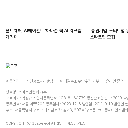
솔트웨어, AI에이전트 ‘아마존 퀵 AI 워크숍’
‘중견기업-스타트업 
개최해
스타트업 모집
이용약관
개인정보처리방침
이메일주소 무단수집 거부
온라인 문의
상호명 : 스마트앤컴퍼니(주)
대표이사 : 박성규
사업자등록번호 : 108-81-64739
통신판매업신고 : 2019-서
등록번호 : 서울,아55203
등록일자 : 2023-12-6
발행일 : 2011-9-19
발행인·편
주소 : 서울특별시 구로구 디지털로 34길 43, 607호(구로동, 코오롱싸이언스밸리
COPYRIGHT (C) 2025 elec4 All RIGHT RESERVED.