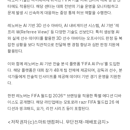
레노버 기술은 마이애미에 위치한 FIFA 기술 지휘 센터와 대회 운영 센
터에도 적용된다. 해당 센터는 대회 전반의 기술 운영을 모니터링하고
문제 발생 시 신속하게 대응하는 중앙 통제 허브 역할을 수행한다.
레노버는 AI 기반 3D 선수 아바타, AI 내비게이션 시스템, AI 기반 ‘레
프리 뷰(Referee View)’ 등 다양한 기술도 선보인다. 특히 생성형 AI
와 실제 선수 데이터를 활용한 3D 선수 아바타는 오프사이드 판정 등 복
잡한 상황을 보다 직관적으로 전달해 팬 경험 향상과 심판 판정 지원에
활용된다.
이와 함께 레노버는 AI 기반 전술 분석 플랫폼 ‘FIFA AI Pro’를 도입한
다. 해당 플랫폼은 대회 참가 48개 팀 전체에 제공되며, 감독과 선수, 분
석가들에게 전술적 인사이트를 제공해 데이터 기반 경기 운영을 지원한
다.
한편 레노버는 FIFA 월드컵 2026™ 브랜딩을 적용한 특별 에디션 디바
이스도 공개했다. 해당 라인업에는 모토로라 razr FIFA 월드컵 26 에
디션과 씽크패드, 요가, 리전 시리즈 등이 포함된다.
<저작권자(c)스마트앤컴퍼니. 무단전재-재배포금지>