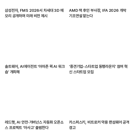
삼성전자, FMS 2026서 차세대 3D 메
AMD 잭 후인 부사장, IFA 2026 개막
모리 공개하며 미래 비전 제시
기조연설 맡는다
솔트웨어, AI에이전트 ‘아마존 퀵 AI 워크
‘중견기업-스타트업 동행라운지’ 참여 혁
숍’ 개최해
신 스타트업 모집
레드햇, AI 안전·거버넌스 자동화 오픈소
카스퍼스키, 비트로커 악용 랜섬웨어 공격
스 프로젝트 ‘아사고’ 출범한다
경고