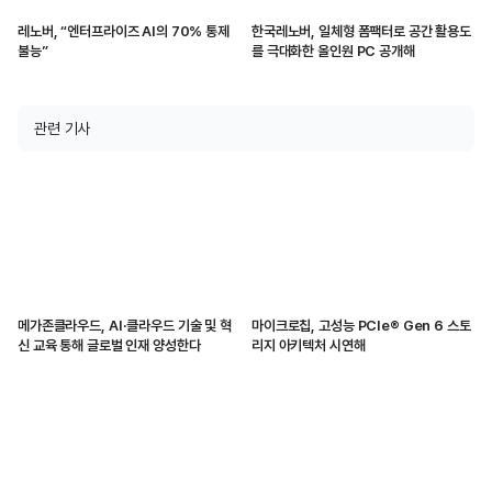
레노버, “엔터프라이즈 AI의 70% 통제
한국레노버, 일체형 폼팩터로 공간 활용도
불능”
를 극대화한 올인원 PC 공개해
관련 기사
메가존클라우드, AI·클라우드 기술 및 혁
마이크로칩, 고성능 PCIe® Gen 6 스토
신 교육 통해 글로벌 인재 양성한다
리지 아키텍처 시연해