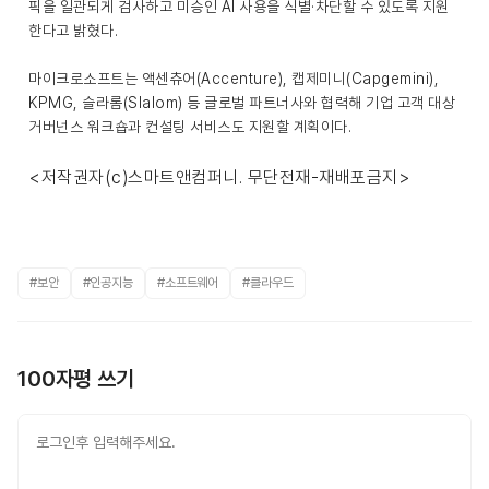
픽을 일관되게 검사하고 미승인 AI 사용을 식별·차단할 수 있도록 지원
한다고 밝혔다.
마이크로소프트는 액센츄어(Accenture), 캡제미니(Capgemini),
KPMG, 슬라롬(Slalom) 등 글로벌 파트너사와 협력해 기업 고객 대상
거버넌스 워크숍과 컨설팅 서비스도 지원할 계획이다.
<저작권자(c)스마트앤컴퍼니. 무단전재-재배포금지>
#보안
#인공지능
#소프트웨어
#클라우드
100자평 쓰기