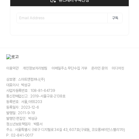
뉴스레터 구독신청
구독
이용약관
개인정보처리방침
이메일주소 무단수집 거부
온라인 문의
미디어킷
상호명 : 스마트앤컴퍼니(주)
대표이사 : 박성규
사업자등록번호 : 108-81-64739
통신판매업신고 : 2019-서울구로-2138호
등록번호 : 서울,아55203
등록일자 : 2023-12-6
발행일 : 2011-9-19
발행인·편집인 : 박성규
청소년보호책임자 : 박종서
주소 : 서울특별시 구로구 디지털로 34길 43, 607호(구로동, 코오롱싸이언스밸리1차)
P : 02-841-0017