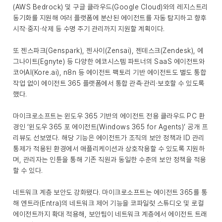
(AWS Bedrock) 및 구글 클라우드(Google Cloud)와의 레지스트리
동기화를 지원해 여러 플랫폼에 분산된 에이전트를 자동 탐지하고 향후
시작·중지·삭제 등 수명 주기 관리까지 지원할 계획이다.
또 젠스파크(Genspark), 젠사이(Zensai), 젠데스크(Zendesk), 에
그나이트(Egnyte) 등 다양한 에코시스템 파트너의 SaaS 에이전트와
코어AI(Kore.ai), n8n 등 에이전트 팩토리 기반 에이전트도 별도 통합
작업 없이 에이전트 365 플랫폼에서 통합 관측·관리·보호할 수 있도록
했다.
마이크로소프트는 윈도우 365 기반의 에이전트 전용 클라우드 PC 환
경인 ‘윈도우 365 포 에이전트(Windows 365 for Agents)’ 공개 프
리뷰도 선보였다. 해당 기능은 에이전트가 조직의 보안 정책과 ID 관리
통제가 적용된 환경에서 애플리케이션과 상호작용할 수 있도록 지원하
며, 관리자는 인튠을 통해 기존 직원과 동일한 수준의 보안 정책을 적용
할 수 있다.
네트워크 계층 보안도 강화됐다. 마이크로소프트는 에이전트 365를 통
해 엔트라(Entra)의 네트워크 제어 기능을 코파일럿 스튜디오 및 로컬
에이전트까지 확대 적용해, 보안팀이 네트워크 계층에서 에이전트 트래