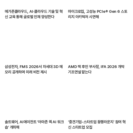
메가존클라우드, AI·클라우드 기술 및 혁
마이크로칩, 고성능 PCIe® Gen 6 스토
신 교육 통해 글로벌 인재 양성한다
리지 아키텍처 시연해
삼성전자, FMS 2026서 차세대 3D 메
AMD 잭 후인 부사장, IFA 2026 개막
모리 공개하며 미래 비전 제시
기조연설 맡는다
솔트웨어, AI에이전트 ‘아마존 퀵 AI 워크
‘중견기업-스타트업 동행라운지’ 참여 혁
숍’ 개최해
신 스타트업 모집