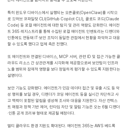
관리 에이전트를 탐지하고 통제할 수 있도록 지원한다.
특히 윈도우 디바이스에서 실행되는 오픈클로(OpenClaw)를 시작으
로 깃허브 코파일럿 CLI(GitHub Copilot CLI), 클로드 코드(Claude
Code) 등 로컬 에이전트에 대한 탐지 및 관리 역량도 강화한다. 에이전
트 365 레지스트리를 통해 수집된 로컬 에이전트 인벤토리는 디펜더와
인튠에도 연동돼 IT·보안 조직이 동일한 관점에서 현황을 파악하고 대응
할 수 있도록 했다고 업체 측은 전했다.
또 에이전트와 연결된 디바이스, MCP 서버, 관련 ID 및 접근 가능한 클
라우드 리소스 간 상관관계를 시각화해 제공함으로써 보안팀이 인프라
노출 범위와 잠재적 영향을 보다 정밀하게 평가할 수 있도록 지원한다는
설명이다.
보안 기능도 강화됐다. 에이전트가 민감 데이터 접근 및 유출 시도 등 악
성 행위를 보일 경우, 디펜더가 코딩 에이전트 등을 실시간 차단하고 사
고 맥락이 포함된 알림을 생성해 조사와 대응을 지원한다. 자산 컨텍스
트 매핑과 정책 기반 제어, 런타임 차단 및 알림 기능은 오는 6월 디펜더
·인튠 공개 프리뷰 형태로 제공될 예정이다.
멀티 클라우드 환경 지원도 확대된다. 에이전트 365는 AWS 베드록