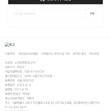
구독
이용약관
개인정보처리방침
이메일주소 무단수집 거부
온라인 문의
미디어킷
상호명 : 스마트앤컴퍼니(주)
대표이사 : 박성규
사업자등록번호 : 108-81-64739
통신판매업신고 : 2019-서울구로-2138호
등록번호 : 서울,아55203
등록일자 : 2023-12-6
발행일 : 2011-9-19
발행인·편집인 : 박성규
청소년보호책임자 : 박종서
주소 : 서울특별시 구로구 디지털로 34길 43, 607호(구로동, 코오롱싸이언스밸리1차)
P : 02-841-0017