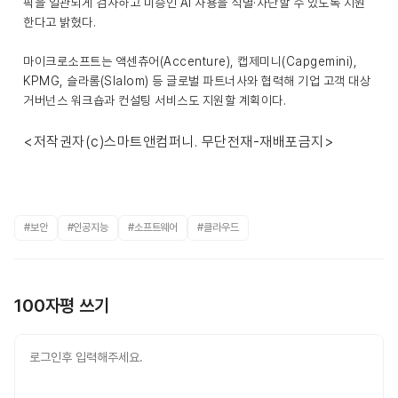
픽을 일관되게 검사하고 미승인 AI 사용을 식별·차단할 수 있도록 지원
한다고 밝혔다.
마이크로소프트는 액센츄어(Accenture), 캡제미니(Capgemini),
KPMG, 슬라롬(Slalom) 등 글로벌 파트너사와 협력해 기업 고객 대상
거버넌스 워크숍과 컨설팅 서비스도 지원할 계획이다.
<저작권자(c)스마트앤컴퍼니. 무단전재-재배포금지>
#보안
#인공지능
#소프트웨어
#클라우드
100자평 쓰기