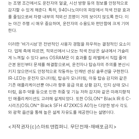
는 조명 조건에서도 운전자의 얼굴, 시선 방향 등의 정보를 안정적으로
감지할 수 있게 해준다. 특히, 940나노미터의 파장에서 적색 잔광 효과
를 줄임으로써 차량 내부의 적외선 조명이 거의 보이지 않도록 한다. 이
는 야간 주행 시 매우 중요하며, 운전자의 수용도와 편안함에 크게 기여
한다.
이러한 ‘비가시성’은 전반적인 사용자 경험을 좌우하는 결정적인 요소이
다. 업체 측에 따르면, 적외선에서 나오는 적색 잔상은 실내에서 거슬리
게 느껴질 수 있다 ams OSRAM은 이 효과를 칩 레벨에서 직접 줄여
근본 원인부터 문제를 해결함으로써, 운전자나 탑승자의 주의를 분산시
키지 않으면서도 안정적으로 작동하는 인캐빈 센싱 솔루션을 구현한다.
IR-LED는 운전자 모니터링, 탑승자 모니터링, 아동 탑승 감지와 같은
기존 애플리케이션뿐 아니라 향후 응급 의료 상황 감지, 인지 상태 모니
터링, 음주·약물 등으로 인한 취중 및 기능 저하 감지와 같은 미래지향적
인 애플리케이션도 고려해 설계되었다. 또한 OSLON™ Black IR:6 C-
시리즈(OSLON™ Black SFH 472XXCS A01)는 다양한 방사 각도
와 광학 옵션을 통해 높은 설계 자유도를 제공한다는 설명이다.
<저작권자(c)스마트앤컴퍼니. 무단전재-재배포금지>