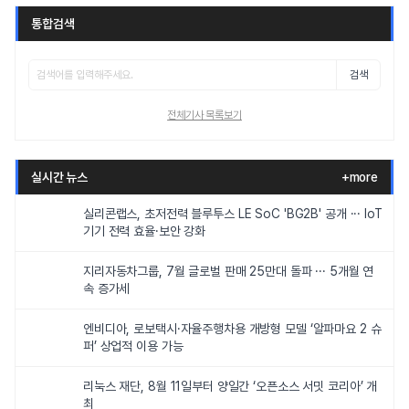
통합검색
검색
전체기사 목록보기
실시간 뉴스
+more
실리콘랩스, 초저전력 블루투스 LE SoC 'BG2B' 공개 ··· IoT
기기 전력 효율·보안 강화
지리자동차그룹, 7월 글로벌 판매 25만대 돌파 ··· 5개월 연
속 증가세
엔비디아, 로보택시·자율주행차용 개방형 모델 ‘알파마요 2 슈
퍼’ 상업적 이용 가능
리눅스 재단, 8월 11일부터 양일간 ‘오픈소스 서밋 코리아’ 개
최