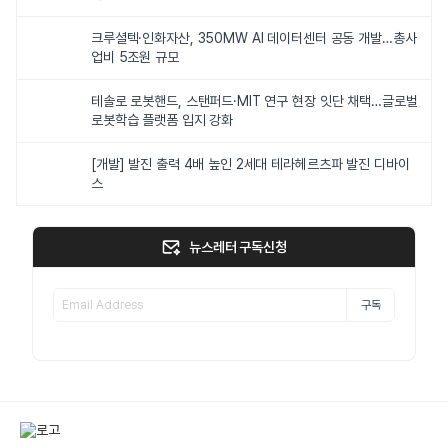
크루셜텍·인화자산, 350MW AI 데이터센터 공동 개발…총사
업비 5조원 규모
테솔로 로봇핸드, 스탠퍼드·MIT 연구 현장 잇단 채택…글로벌
로봇학습 플랫폼 입지 강화
[개발] 발진 출력 4배 높인 2세대 테라헤르츠파 발진 디바이
스
뉴스레터 구독신청
구독