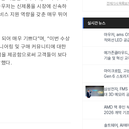
전체기사 목록보
“마우저는 신제품을 시장에 신속하
비스 지원 역량을 갖춘 매우 뛰어
실시간 뉴스
마우저, ams 
 되어 매우 기쁘다”며, “이번 수상
적외선 LED 공급
니터링 및 탑승
지니어링 및 구매 커뮤니티에 대한
메가존클라우드, 
경험을 제공함으로써 고객들이 보다
기술 및 혁신 교
말했다.
인재 양성한다
마이크로칩, 고성
Gen 6 스토리
연해
삼성전자, FMS
대 3D 메모리 
비전 제시
AMD 잭 후인 부
2026 개막 기
솔트웨어, AI에