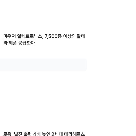
마우저 일렉트로닉스, 7,500종 이상의 알테
라 제품 공급한다
로옴, 발진 출력 4배 높인 2세대 테라헤르츠