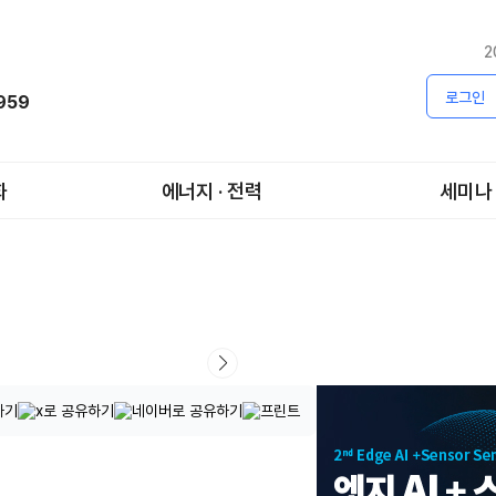
2
로그인
1959
화
에너지 · 전력
세미나