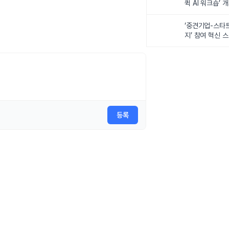
퀵 AI 워크숍’ 
‘중견기업-스타
지’ 참여 혁신 
등록