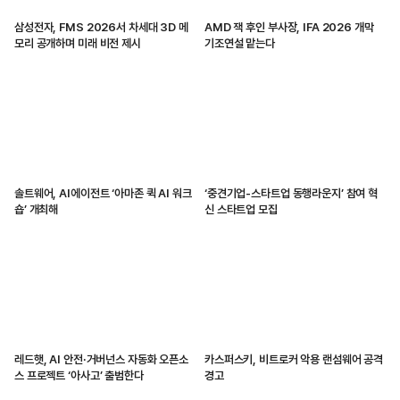
삼성전자, FMS 2026서 차세대 3D 메
AMD 잭 후인 부사장, IFA 2026 개막
모리 공개하며 미래 비전 제시
기조연설 맡는다
솔트웨어, AI에이전트 ‘아마존 퀵 AI 워크
‘중견기업-스타트업 동행라운지’ 참여 혁
숍’ 개최해
신 스타트업 모집
레드햇, AI 안전·거버넌스 자동화 오픈소
카스퍼스키, 비트로커 악용 랜섬웨어 공격
스 프로젝트 ‘아사고’ 출범한다
경고